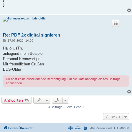
}
bds-oldie
Re: PDF 2x digital signieren
B
17.07.2025, 14:09
e
i
Hallo UsTh,
t
anliegend mein Beispiel:
r
a
Personal-Kennwort.pdf
g
Mit freundlichen Grüßen
BDS-Oldie
Du hast keine ausreichende Berechtigung, um die Dateianhänge dieses Beitrags
anzusehen.
Antworten
3 Beiträge • Seite
1
von
1
Gehe zu
Foren-Übersicht
Alle Zeiten sind
UTC+02:00