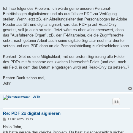
Ich hab folgendes Problem: Ich würde gerne unseren Personal-
Eintrittsbogen digitalisieren und als ausfüllbare PDF zur Verfügung
stellen. Wenn jetzt zB. ein Abteilungsleiter den Personalbogen im Adobe
Reader ausfüllt und digital signiert, wird das PDF ja auf Read-Only
gesetzt, soll ja auch so sein. Jetzt wäre es aber wünschenswert, dass
das "Ausführende Organ", zB. der IT-Mitarbeiter, die die Zugriffsrechte
setzt, nach getaner Arbeit auch seine digitale Signatur nochmal drunter
setzen und das PDF dann an die Personalabteilung zurückschicken kann.
Konkret: Gibt es eine Möglichkeit, mit der ersten Signierung alle Felder
des PDFs mit Ausnahme des zweiten Unterschrift-Felds (und evtl. noch
ein Feld, in dem das Datum eingetragen wird) auf Read-Only zu setzen..?
Besten Dank schon mal,
John
UsTh
Re: PDF 2x digital signieren
B
11.07.2025, 15:27
e
i
Hallo John,
t
ich hatte gerade das gleiche Problem. Du hast zwischenzeitlich sicher