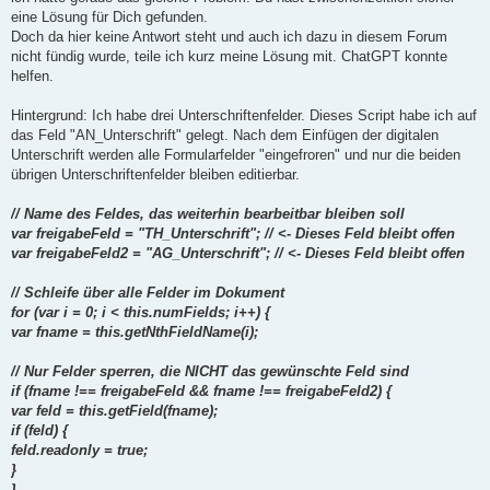
r
a
eine Lösung für Dich gefunden.
g
Doch da hier keine Antwort steht und auch ich dazu in diesem Forum
nicht fündig wurde, teile ich kurz meine Lösung mit. ChatGPT konnte
helfen.
Hintergrund: Ich habe drei Unterschriftenfelder. Dieses Script habe ich auf
das Feld "AN_Unterschrift" gelegt. Nach dem Einfügen der digitalen
Unterschrift werden alle Formularfelder "eingefroren" und nur die beiden
übrigen Unterschriftenfelder bleiben editierbar.
// Name des Feldes, das weiterhin bearbeitbar bleiben soll
var freigabeFeld = "TH_Unterschrift"; // <- Dieses Feld bleibt offen
var freigabeFeld2 = "AG_Unterschrift"; // <- Dieses Feld bleibt offen
// Schleife über alle Felder im Dokument
for (var i = 0; i < this.numFields; i++) {
var fname = this.getNthFieldName(i);
// Nur Felder sperren, die NICHT das gewünschte Feld sind
if (fname !== freigabeFeld && fname !== freigabeFeld2) {
var feld = this.getField(fname);
if (feld) {
feld.readonly = true;
}
}