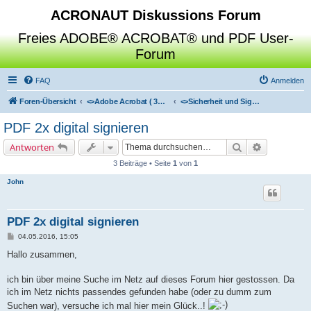
ACRONAUT Diskussions Forum
Freies ADOBE® ACROBAT® und PDF User-
Forum
FAQ
Anmelden
Foren-Übersicht
<>
Adobe Acrobat ( 3D / Professional / Standard / Reader / Distiller )
<>
Sicherheit und Signaturen
PDF 2x digital signieren
Suche
Erweiterte 
Antworten
3 Beiträge • Seite
1
von
1
John
PDF 2x digital signieren
B
04.05.2016, 15:05
e
i
Hallo zusammen,
t
r
a
ich bin über meine Suche im Netz auf dieses Forum hier gestossen. Da
g
ich im Netz nichts passendes gefunden habe (oder zu dumm zum
Suchen war), versuche ich mal hier mein Glück..!