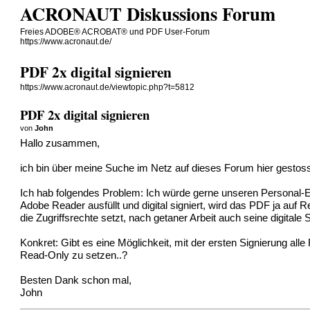
ACRONAUT Diskussions Forum
Freies ADOBE® ACROBAT® und PDF User-Forum
https://www.acronaut.de/
PDF 2x digital signieren
https://www.acronaut.de/viewtopic.php?t=5812
PDF 2x digital signieren
von
John
Hallo zusammen,
ich bin über meine Suche im Netz auf dieses Forum hier gesto
Ich hab folgendes Problem: Ich würde gerne unseren Personal-Ein
Adobe Reader ausfüllt und digital signiert, wird das PDF ja auf 
die Zugriffsrechte setzt, nach getaner Arbeit auch seine digita
Konkret: Gibt es eine Möglichkeit, mit der ersten Signierung al
Read-Only zu setzen..?
Besten Dank schon mal,
John