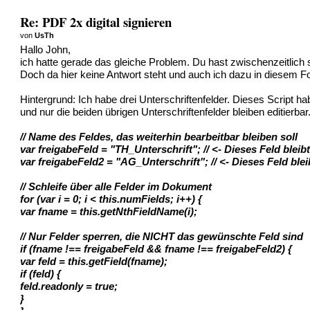
Re: PDF 2x digital signieren
von
UsTh
Hallo John,
ich hatte gerade das gleiche Problem. Du hast zwischenzeitlich 
Doch da hier keine Antwort steht und auch ich dazu in diesem F
Hintergrund: Ich habe drei Unterschriftenfelder. Dieses Script h
und nur die beiden übrigen Unterschriftenfelder bleiben editierbar
// Name des Feldes, das weiterhin bearbeitbar bleiben soll
var freigabeFeld = "TH_Unterschrift"; // <- Dieses Feld bleibt
var freigabeFeld2 = "AG_Unterschrift"; // <- Dieses Feld blei
// Schleife über alle Felder im Dokument
for (var i = 0; i < this.numFields; i++) {
var fname = this.getNthFieldName(i);
// Nur Felder sperren, die NICHT das gewünschte Feld sind
if (fname !== freigabeFeld && fname !== freigabeFeld2) {
var feld = this.getField(fname);
if (feld) {
feld.readonly = true;
}