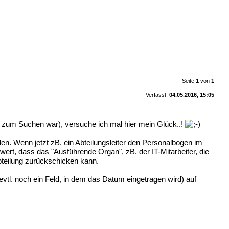
Seite
1
von
1
Verfasst:
04.05.2016, 15:05
 zum Suchen war), versuche ich mal hier mein Glück..!
len. Wenn jetzt zB. ein Abteilungsleiter den Personalbogen im
wert, dass das "Ausführende Organ", zB. der IT-Mitarbeiter, die
abteilung zurückschicken kann.
evtl. noch ein Feld, in dem das Datum eingetragen wird) auf