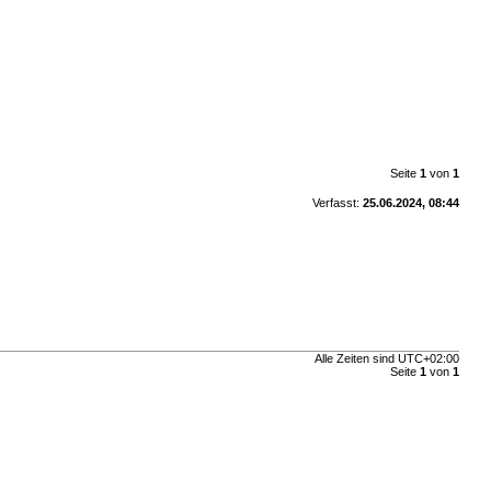
Seite
1
von
1
Verfasst:
25.06.2024, 08:44
Alle Zeiten sind
UTC+02:00
Seite
1
von
1