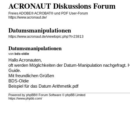
ACRONAUT Diskussions Forum
Freies ADOBE® ACROBAT® und PDF User-Forum
https://www.acronaut.de/
Datumsmanipulationen
https://www.acronaut.de/viewtopic.php?t=23813
Datumsmanipulationen
von
bds-oldie
Hallo Acronauten,
oft werden Möglichkeiten der Datum-Manipulation nachgefragt. Hie
Guide.
Mit freundlichen Grüßen
BDS-Oldie
Beispiel für das Datum Arithmetik.pdf
Powered by phpBB® Forum Software © phpBB Limited
https://www.phpbb.com/