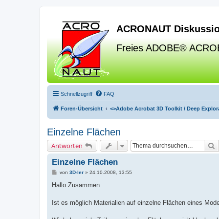
ACRONAUT Diskussio
Freies ADOBE® ACRO
Schnellzugriff
FAQ
Foren-Übersicht
<>
Adobe Acrobat 3D Toolkit / Deep Explora
Einzelne Flächen
S
Antworten
Einzelne Flächen
B
von
3D-ler
»
24.10.2008, 13:55
e
i
Hallo Zusammen
t
r
a
Ist es möglich Materialien auf einzelne Flächen eines Mod
g