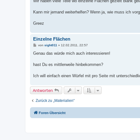
Wir haben viele Teile wo einzelne Flächen gezielt blank g
Kann mir jemand weiterhelfen? Wenn ja, wie muss ich vor
Greez
Einzelne Flächen
B
von
sight011
»
12.02.2011, 22:57
e
i
Genau das würde mich auch interessieren!
t
r
a
hast Du es mittlerweile hinbekommen?
g
Ich will einfach einen Würfel mit pro Seite mit unterschied
Antworten
Zurück zu „Materialien“
Foren-Übersicht