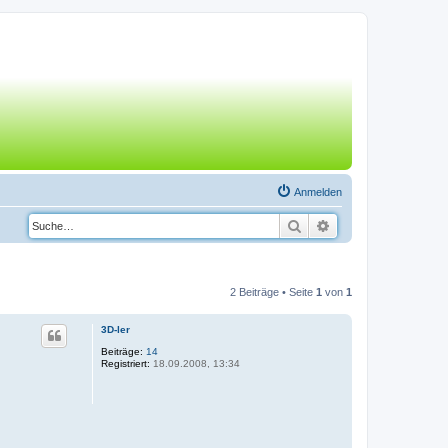
Anmelden
Suche
Erweiterte Suche
2 Beiträge • Seite
1
von
1
3D-ler
Beiträge:
14
Registriert:
18.09.2008, 13:34