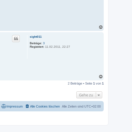
N
a
c
sight011
h
o
Beiträge:
3
Registriert:
11.02.2011, 22:27
b
e
n
N
a
2 Beiträge • Seite
1
von
1
c
h
o
Gehe zu
b
e
n
Impressum
Alle Cookies löschen
Alle Zeiten sind
UTC+02:00