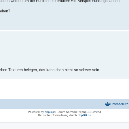
elassen werden um die Funktion zu erfüllen! Als Beispiel Führungsbahnen.
gehen?
lichen Texturen belegen, das kann doch nicht so schwer sein...
Datenschutz
Powered by
phpBB
® Forum Software © phpBB Limited
Deutsche Übersetzung durch
phpBB.de