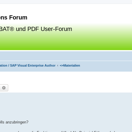
ns Forum
BAT® und PDF User-Forum
tion / SAP Visual Enterprise Author
<>
Materialien
uche
Erweiterte Suche
ells anzubringen?