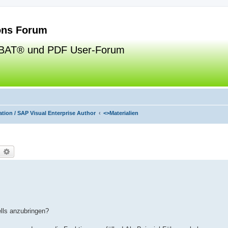
ns Forum
BAT® und PDF User-Forum
tion / SAP Visual Enterprise Author
<>
Materialien
uche
Erweiterte Suche
ells anzubringen?