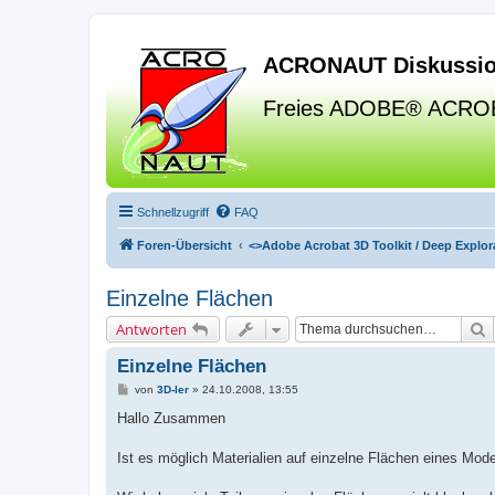
ACRONAUT Diskussio
Freies ADOBE® ACRO
Schnellzugriff
FAQ
Foren-Übersicht
<>
Adobe Acrobat 3D Toolkit / Deep Explora
Einzelne Flächen
S
Antworten
Einzelne Flächen
B
von
3D-ler
»
24.10.2008, 13:55
e
i
Hallo Zusammen
t
r
a
Ist es möglich Materialien auf einzelne Flächen eines Mod
g