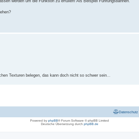
elassen werden um die Funktion zu erfüllen! Als Beispiel Führungsbahnen.
gehen?
lichen Texturen belegen, das kann doch nicht so schwer sein...
Datenschutz
Powered by
phpBB
® Forum Software © phpBB Limited
Deutsche Übersetzung durch
phpBB.de