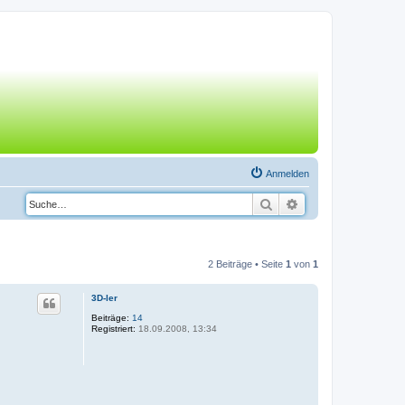
Anmelden
Suche
Erweiterte Suche
2 Beiträge • Seite
1
von
1
3D-ler
Beiträge:
14
Registriert:
18.09.2008, 13:34