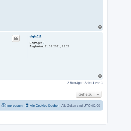
N
a
c
sight011
h
o
Beiträge:
3
Registriert:
11.02.2011, 22:27
b
e
n
N
a
2 Beiträge • Seite
1
von
1
c
h
o
Gehe zu
b
e
n
Impressum
Alle Cookies löschen
Alle Zeiten sind
UTC+02:00