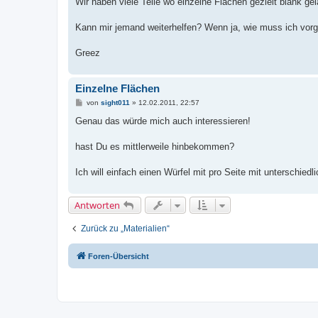
Wir haben viele Teile wo einzelne Flächen gezielt blank g
Kann mir jemand weiterhelfen? Wenn ja, wie muss ich vor
Greez
Einzelne Flächen
B
von
sight011
»
12.02.2011, 22:57
e
i
Genau das würde mich auch interessieren!
t
r
a
hast Du es mittlerweile hinbekommen?
g
Ich will einfach einen Würfel mit pro Seite mit unterschied
Antworten
Zurück zu „Materialien“
Foren-Übersicht