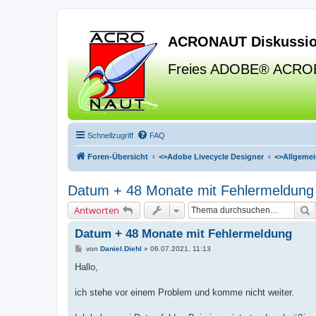
ACRONAUT Diskussio
Freies ADOBE® ACRO
Schnellzugriff
FAQ
Foren-Übersicht
<>
Adobe Livecycle Designer
<>
Allgemei
Datum + 48 Monate mit Fehlermeldung
S
Antworten
Datum + 48 Monate mit Fehlermeldung
B
von
Daniel.Diehl
»
06.07.2021, 11:13
e
i
Hallo,
t
r
a
ich stehe vor einem Problem und komme nicht weiter.
g