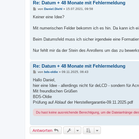
Re: Datum + 48 Monate mit Fehlermeldung
B
von
Daniel.Diehl
»
15.07.2021, 09:58
e
i
Keiner eine Idee?
t
r
a
Mit numerischen Felder bekomm ich es hin. Da kann ich e
g
Beim Datumsfeld muss ich sicher irgendwie eine Formatie
Nur fehlt mir da der Stein des Anrollens um das zu bewerks
Re: Datum + 48 Monate mit Fehlermeldung
B
von
bds-oldie
»
09.11.2025, 06:43
e
i
Hallo Daniel,
t
hier eine Idee - allerdings nicht für deLCD - sondern für Ac
r
a
Mit freundlochen Grüßen
g
BDS-Oldie
Prüfung auf Ablauf der Herstellergarantie-09.11.2025.pdf
Du hast keine ausreichende Berechtigung, um die Dateianhänge die
Antworten