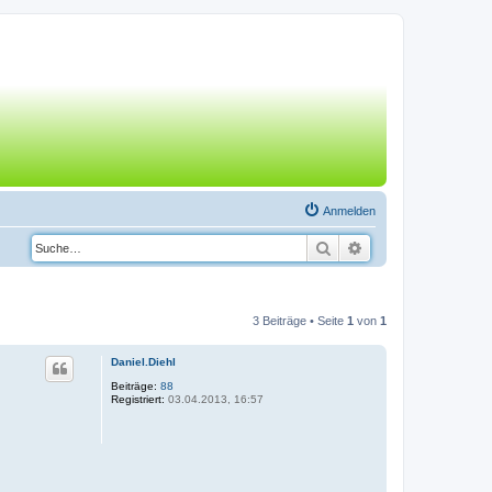
Anmelden
Suche
Erweiterte Suche
3 Beiträge • Seite
1
von
1
Daniel.Diehl
Beiträge:
88
Registriert:
03.04.2013, 16:57