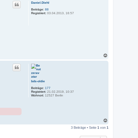
c
Daniel.Diehl
h
o
Beiträge:
88
Registriert:
03.04.2013, 16:57
b
e
n
N
a
c
h
o
b
e
bds-oldie
n
Beiträge:
177
Registriert:
21.02.2019, 10:37
Wohnort:
12527 Berlin
N
a
3 Beiträge • Seite
1
von
1
c
h
o