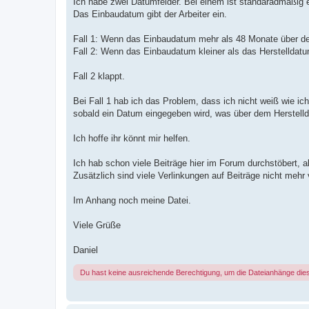
Ich habe zwei Datumfelder. Bei einem ist standaradmäßig ei
Das Einbaudatum gibt der Arbeiter ein.
Fall 1: Wenn das Einbaudatum mehr als 48 Monate über de
Fall 2: Wenn das Einbaudatum kleiner als das Herstelldat
Fall 2 klappt.
Bei Fall 1 hab ich das Problem, dass ich nicht weiß wie ic
sobald ein Datum eingegeben wird, was über dem Herstelld
Ich hoffe ihr könnt mir helfen.
Ich hab schon viele Beiträge hier im Forum durchstöbert,
Zusätzlich sind viele Verlinkungen auf Beiträge nicht meh
Im Anhang noch meine Datei.
Viele Grüße
Daniel
Du hast keine ausreichende Berechtigung, um die Dateianhänge die