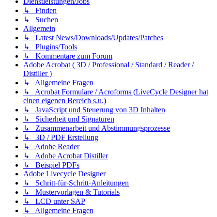
Dienstleistungen/Jobs
↳ Finden
↳ Suchen
Allgemein
↳ Latest News/Downloads/Updates/Patches
↳ Plugins/Tools
↳ Kommentare zum Forum
Adobe Acrobat ( 3D / Professional / Standard / Reader /
Distiller )
↳ Allgemeine Fragen
↳ Acrobat Formulare / Acroforms (LiveCycle Designer hat
einen eigenen Bereich s.u.)
↳ JavaScript und Steuerung von 3D Inhalten
↳ Sicherheit und Signaturen
↳ Zusammenarbeit und Abstimmungsprozesse
↳ 3D / PDF Erstellung
↳ Adobe Reader
↳ Adobe Acrobat Distiller
↳ Beispiel PDFs
Adobe Livecycle Designer
↳ Schritt-für-Schritt-Anleitungen
↳ Mustervorlagen & Tutorials
↳ LCD unter SAP
↳ Allgemeine Fragen