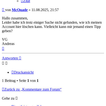
Zitat
Beitrag
von
McQuade
»
11.08.2025, 21:57
Hallo zusammen,
Leider habe ich trotz einiger Suche nicht gefunden, wie ich meinen
Account hier löschen kann. Vielleicht kann mir jemand einen Tipp
geben?
VG
Andreas
Nach
oben
Antworten
Druckansicht
1 Beitrag • Seite
1
von
1
Zurück zu „Kommentare zum Forum“
Gehe zu