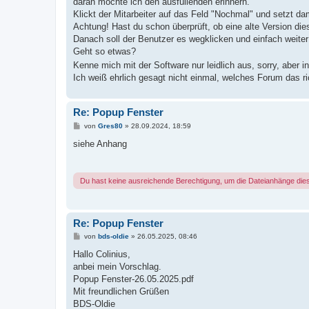
daran möchte ich den ausfüllenden erinnern.
Klickt der Mitarbeiter auf das Feld "Nochmal" und setzt da
Achtung! Hast du schon überprüft, ob eine alte Version dies
Danach soll der Benutzer es wegklicken und einfach weiter
Geht so etwas?
Kenne mich mit der Software nur leidlich aus, sorry, aber i
Ich weiß ehrlich gesagt nicht einmal, welches Forum das ric
Re: Popup Fenster
B
von
Gres80
»
28.09.2024, 18:59
e
i
siehe Anhang
t
r
a
g
Du hast keine ausreichende Berechtigung, um die Dateianhänge die
Re: Popup Fenster
B
von
bds-oldie
»
26.05.2025, 08:46
e
i
Hallo Colinius,
t
anbei mein Vorschlag.
r
a
Popup Fenster-26.05.2025.pdf
g
Mit freundlichen Grüßen
BDS-Oldie