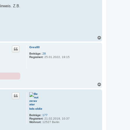
inweis. Z.B.
N
a
c
Gres80
h
o
Beiträge:
28
Registriert:
25.01.2022, 19:15
b
e
n
N
a
c
h
o
b
e
bds-oldie
n
Beiträge:
177
Registriert:
21.02.2019, 10:37
Wohnort:
12527 Berlin