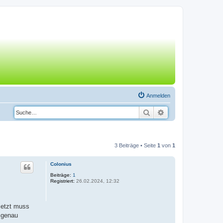
Anmelden
Suche
Erweiterte Suche
3 Beiträge • Seite
1
von
1
Colonius
Beiträge:
1
Registriert:
26.02.2024, 12:32
 Jetzt muss
 genau