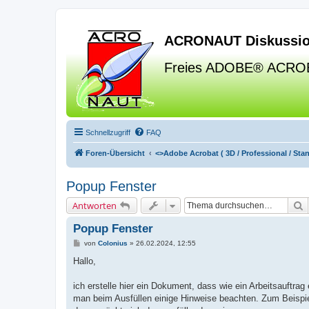
ACRONAUT Diskussio
Freies ADOBE® ACRO
Schnellzugriff
FAQ
Foren-Übersicht
<>
Adobe Acrobat ( 3D / Professional / Stand
Popup Fenster
S
Antworten
Popup Fenster
B
von
Colonius
»
26.02.2024, 12:55
e
i
Hallo,
t
r
a
ich erstelle hier ein Dokument, dass wie ein Arbeitsauftra
g
man beim Ausfüllen einige Hinweise beachten. Zum Beispi