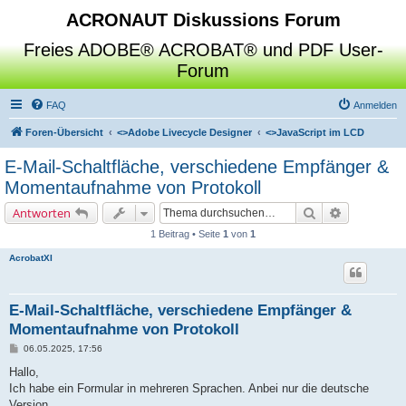
ACRONAUT Diskussions Forum
Freies ADOBE® ACROBAT® und PDF User-
Forum
FAQ
Anmelden
Foren-Übersicht
<>
Adobe Livecycle Designer
<>
JavaScript im LCD
E-Mail-Schaltfläche, verschiedene Empfänger &
Momentaufnahme von Protokoll
Suche
Erweiterte 
Antworten
1 Beitrag • Seite
1
von
1
AcrobatXI
E-Mail-Schaltfläche, verschiedene Empfänger &
Momentaufnahme von Protokoll
B
06.05.2025, 17:56
e
i
Hallo,
t
Ich habe ein Formular in mehreren Sprachen. Anbei nur die deutsche
r
a
Version.