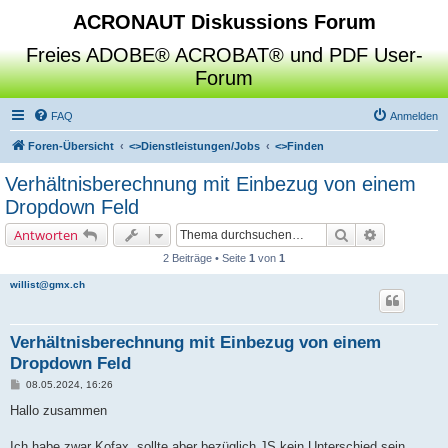
ACRONAUT Diskussions Forum
Freies ADOBE® ACROBAT® und PDF User-
Forum
FAQ
Anmelden
Foren-Übersicht
<>
Dienstleistungen/Jobs
<>
Finden
Verhältnisberechnung mit Einbezug von einem
Dropdown Feld
Suche
Erweiterte 
Antworten
2 Beiträge • Seite
1
von
1
willist@gmx.ch
Verhältnisberechnung mit Einbezug von einem
Dropdown Feld
B
08.05.2024, 16:26
e
i
Hallo zusammen
t
r
a
Ich habe zwar Kofax, sollte aber bezüglich JS kein Unterschied sein.