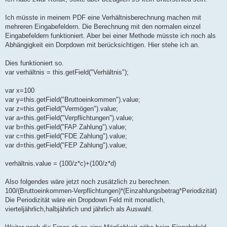
g
Ich müsste in meinem PDF eine Verhältnisberechnung machen mit
mehreren Eingabefeldern. Die Berechnung mit den normalen einzel
Eingabefeldern funktioniert. Aber bei einer Methode müsste ich noch als
Abhängigkeit ein Dorpdown mit berücksichtigen. Hier stehe ich an.
Dies funktioniert so.
var verhältnis = this.getField("Verhältnis");
var x=100
var y=this.getField("Bruttoeinkommen").value;
var z=this.getField("Vermögen").value;
var a=this.getField("Verpflichtungen").value;
var b=this.getField("FAP Zahlung").value;
var c=this.getField("FDE Zahlung").value;
var d=this.getField("FEP Zahlung").value;
verhältnis.value = (100/z*c)+(100/z*d)
Also folgendes wäre jetzt noch zusätzlich zu berechnen.
100/(Bruttoeinkommen-Verpflichtungen)*(Einzahlungsbetrag*Periodizität)
Die Periodizität wäre ein Dropdown Feld mit monatlich,
vierteljährlich,halbjährlich und jährlich als Auswahl.