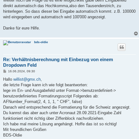
Weiter noch die Frage ob es eine Möglichkeit gäbe beim Eingabefeld
direkt automatisch das Hochkomma,also den Tausenderstrich, zu
hinterlegen. So dass dieser bei Eingabe automatisch kommt. z.B. 100000
wird eingegeben und automatisch wird 100'000 angezeigt.
Danke für eure Hilfe.
bds-oldie
Re: Verhältnisberechnung mit Einbezug von einem
Dropdown Feld
B
16.06.2024, 09:30
e
i
Hallo
willist@gmx.ch
,
t
die letzte Frage kann ich wie folgt beantworten:
r
a
lege im En- und Ausgabefeld unter Format->benutzerdefiniert->
g
benutzerdefiniertes Formatirungsscript Folgendes ab:
AFNumber_Format(2, 4, 1, 1, " CHF", false)
Danach wird entsprechend die Formatierung für die Schweiz angezeigt.
Du kannst das aber auch unter Acronaut 28.09.2021-Eingabe Zahl
funktioniert nicht richtig über Ziffenblock nachvollziehen.
Ich habe mal meine Lösung angehängt. Hoffe das ist so richtig!
Mit freundlichen Grüßen
BDS-Oldie