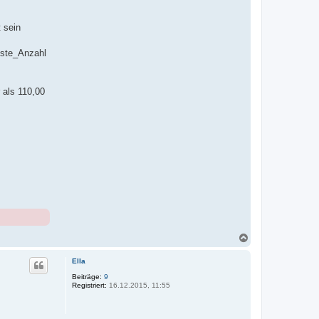
 sein
iste_Anzahl
 als 110,00
N
a
c
Ella
h
o
Beiträge:
9
Registriert:
16.12.2015, 11:55
b
e
n