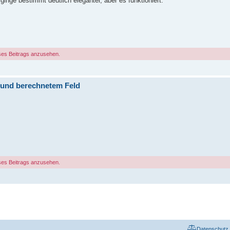
nge bestimmt deutlich eleganter, aber es funktioniert.
ses Beitrags anzusehen.
 und berechnetem Feld
ses Beitrags anzusehen.
Datenschutz