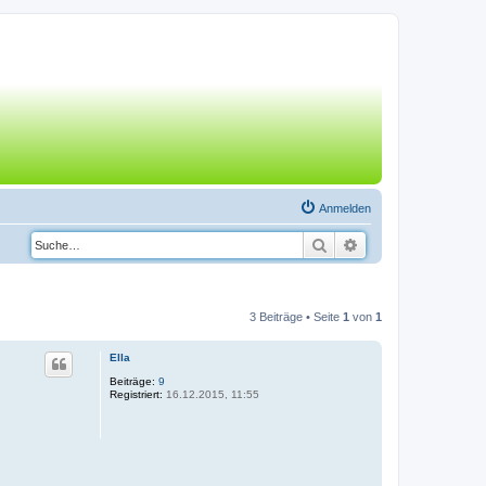
Anmelden
Suche
Erweiterte Suche
3 Beiträge • Seite
1
von
1
Ella
Beiträge:
9
Registriert:
16.12.2015, 11:55