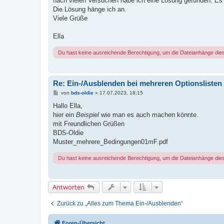
nach vielen Versuchen habe ich eine Lösung gefunden. Es gi
g
Die Lösung hänge ich an.
Viele Grüße
Ella
Du hast keine ausreichende Berechtigung, um die Dateianhänge die
Re: Ein-/Ausblenden bei mehreren Optionslisten
B
von
bds-oldie
»
17.07.2023, 18:15
e
i
Hallo Ella,
t
hier ein
Beispiel
wie man es auch machen könnte.
r
a
mit Freundlichen Grüßen
g
BDS-Oldie
Muster_mehrere_Bedingungen01mF.pdf
Du hast keine ausreichende Berechtigung, um die Dateianhänge die
Antworten
Zurück zu „Alles zum Thema Ein-/Ausblenden“
Foren-Übersicht