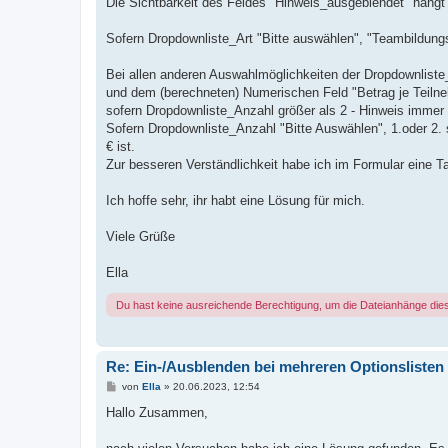
Die Sichtbarkeit des Feldes "Hinweis_ausgeblendet" hängt 
Sofern Dropdownliste_Art "Bitte auswählen", "Teambildungse
Bei allen anderen Auswahlmöglichkeiten der Dropdownliste
und dem (berechneten) Numerischen Feld "Betrag je Teiln
sofern Dropdownliste_Anzahl größer als 2 - Hinweis immer
Sofern Dropdownliste_Anzahl "Bitte Auswählen", 1.oder 2. s
€ ist.
Zur besseren Verständlichkeit habe ich im Formular eine Ta
Ich hoffe sehr, ihr habt eine Lösung für mich.
Viele Grüße
Ella
Du hast keine ausreichende Berechtigung, um die Dateianhänge die
Re: Ein-/Ausblenden bei mehreren Optionslisten
B
von
Ella
»
20.06.2023, 12:54
e
i
Hallo Zusammen,
t
r
a