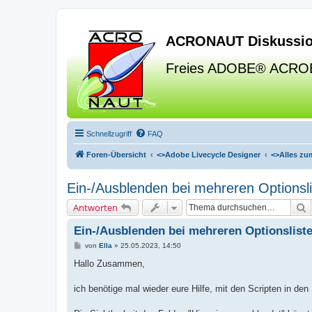
ACRONAUT Diskussio
Freies ADOBE® ACRO
Schnellzugriff
FAQ
Foren-Übersicht
<>
Adobe Livecycle Designer
<>
Alles zu
Ein-/Ausblenden bei mehreren Optionsl
S
Antworten
Ein-/Ausblenden bei mehreren Optionslist
B
von
Ella
»
25.05.2023, 14:50
e
i
Hallo Zusammen,
t
r
a
ich benötige mal wieder eure Hilfe, mit den Scripten in den
g