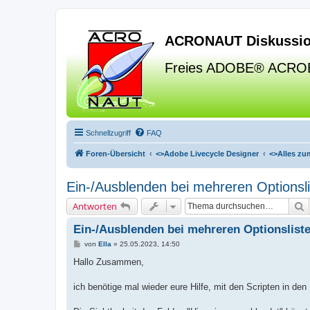
ACRONAUT Diskussio
Freies ADOBE® ACRO
Schnellzugriff
FAQ
Foren-Übersicht
<>
Adobe Livecycle Designer
<>
Alles zu
Ein-/Ausblenden bei mehreren Optionsl
S
Antworten
Ein-/Ausblenden bei mehreren Optionslist
B
von
Ella
»
25.05.2023, 14:50
e
i
Hallo Zusammen,
t
r
a
ich benötige mal wieder eure Hilfe, mit den Scripten in den
g