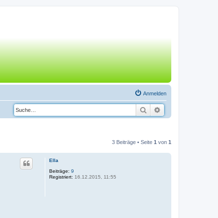
Anmelden
Suche
Erweiterte Suche
3 Beiträge • Seite
1
von
1
Ella
Beiträge:
9
Registriert:
16.12.2015, 11:55