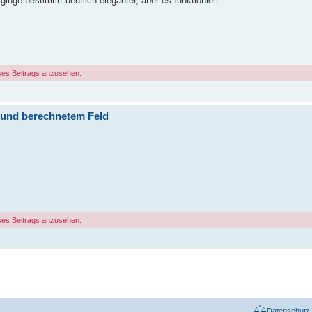
nge bestimmt deutlich eleganter, aber es funktioniert.
ses Beitrags anzusehen.
 und berechnetem Feld
ses Beitrags anzusehen.
Datenschutz