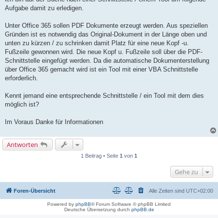
g
Aufgabe damit zu erledigen.
Unter Office 365 sollen PDF Dokumente erzeugt werden. Aus speziellen
Gründen ist es notwendig das Original-Dokument in der Länge oben und
unten zu kürzen / zu schrinken damit Platz für eine neue Kopf -u.
Fußzeile gewonnen wird. Die neue Kopf u. Fußzeile soll über die PDF-
Schnittstelle eingefügt werden. Da die automatische Dokumenterstellung
über Office 365 gemacht wird ist ein Tool mit einer VBA Schnittstelle
erforderlich.
Kennt jemand eine entsprechende Schnittstelle / ein Tool mit dem dies
möglich ist?
Im Voraus Danke für Informationen
Antworten
1 Beitrag • Seite
1
von
1
Gehe zu
Foren-Übersicht
Alle Zeiten sind
UTC+02:00
Powered by
phpBB
® Forum Software © phpBB Limited
Deutsche Übersetzung durch
phpBB.de