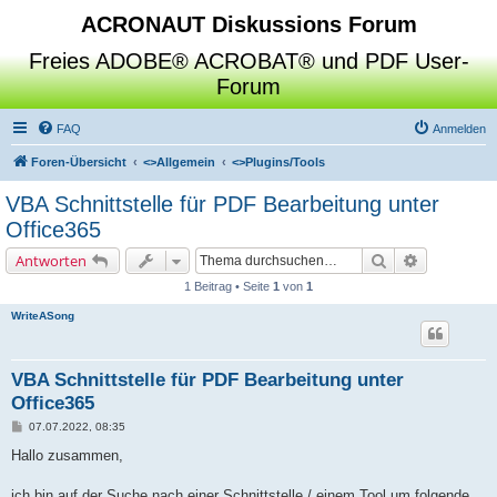
ACRONAUT Diskussions Forum
Freies ADOBE® ACROBAT® und PDF User-
Forum
FAQ
Anmelden
Foren-Übersicht
<>
Allgemein
<>
Plugins/Tools
VBA Schnittstelle für PDF Bearbeitung unter
Office365
Suche
Erweiterte 
Antworten
1 Beitrag • Seite
1
von
1
WriteASong
VBA Schnittstelle für PDF Bearbeitung unter
Office365
B
07.07.2022, 08:35
e
i
Hallo zusammen,
t
r
a
ich bin auf der Suche nach einer Schnittstelle / einem Tool um folgende