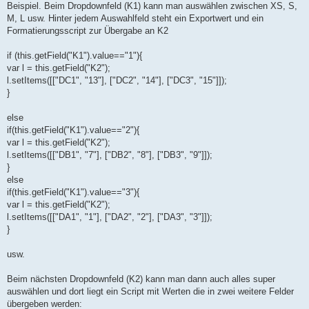
Beispiel. Beim Dropdownfeld (K1) kann man auswählen zwischen XS, S,
M, L usw. Hinter jedem Auswahlfeld steht ein Exportwert und ein
Formatierungsscript zur Übergabe an K2
if (this.getField("K1").value=="1"){
var l = this.getField("K2");
l.setItems([["DC1", "13"], ["DC2", "14"], ["DC3", "15"]]);
}
else
if(this.getField("K1").value=="2"){
var l = this.getField("K2");
l.setItems([["DB1", "7"], ["DB2", "8"], ["DB3", "9"]]);
}
else
if(this.getField("K1").value=="3"){
var l = this.getField("K2");
l.setItems([["DA1", "1"], ["DA2", "2"], ["DA3", "3"]]);
}
usw.
Beim nächsten Dropdownfeld (K2) kann man dann auch alles super
auswählen und dort liegt ein Script mit Werten die in zwei weitere Felder
übergeben werden: