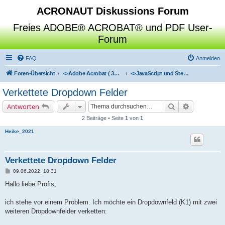
ACRONAUT Diskussions Forum
Freies ADOBE® ACROBAT® und PDF User-
Forum
FAQ
Anmelden
Foren-Übersicht
<>
Adobe Acrobat ( 3D / Professional / Standard / Reader / Distiller )
<>
JavaScript und Steuerung von 3D Inhalten
Verkettete Dropdown Felder
Suche
Erweiterte 
Antworten
2 Beiträge • Seite
1
von
1
Heike_2021
Verkettete Dropdown Felder
B
09.06.2022, 18:31
e
i
Hallo liebe Profis,
t
r
a
ich stehe vor einem Problem. Ich möchte ein Dropdownfeld (K1) mit zwei
g
weiteren Dropdownfelder verketten: