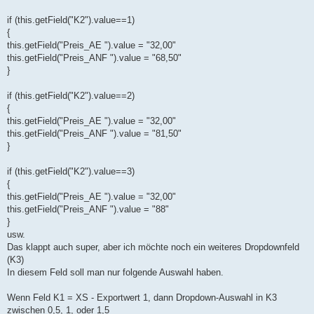
if (this.getField("K2").value==1)
{
this.getField("Preis_AE ").value = "32,00"
this.getField("Preis_ANF ").value = "68,50"
}
if (this.getField("K2").value==2)
{
this.getField("Preis_AE ").value = "32,00"
this.getField("Preis_ANF ").value = "81,50"
}
if (this.getField("K2").value==3)
{
this.getField("Preis_AE ").value = "32,00"
this.getField("Preis_ANF ").value = "88"
}
usw.
Das klappt auch super, aber ich möchte noch ein weiteres Dropdownfeld
(K3)
In diesem Feld soll man nur folgende Auswahl haben.
Wenn Feld K1 = XS - Exportwert 1, dann Dropdown-Auswahl in K3
zwischen 0,5, 1, oder 1,5