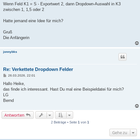
Wenn Feld K1 = S - Exportwert 2, dann Dropdown-Auswahl in K3
zwischen 1, 1,5 oder 2
Hatte jemand eine Idee für mich?
Gruß
Die Anfängerin
jonnybks
Re: Verkettete Dropdown Felder
B
26.03.2026, 22:01
e
i
Hallo Heike,
t
das finde ich interessant. Hast Du mal eine Beispieldatei für mich?
r
a
LG
g
Bernd
Antworten
2 Beiträge • Seite
1
von
1
Gehe zu