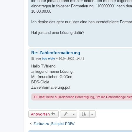
ich hoffe jemand kann mir hier helfen. Ich möchte folgende
eingetragen in folgener Formatierung: "10000000" nach dem
10:00:00:00
Ich denke das geht nur über eine benutzerdefinierte Format
Hat jemand eine Lösung dafür?
Re: Zahlenformatierung
B
von
bds-oldie
»
20.04.2022, 14:41
e
i
Hallo TVfriend,
t
anliegend meine Lösung.
r
a
Mit freundlichen Grüßen
g
BDS-Oldie
Zahlenformatierung.pdf
Du hast keine ausreichende Berechtigung, um die Dateianhänge die
Antworten
Zurück zu „Beispiel PDFs“