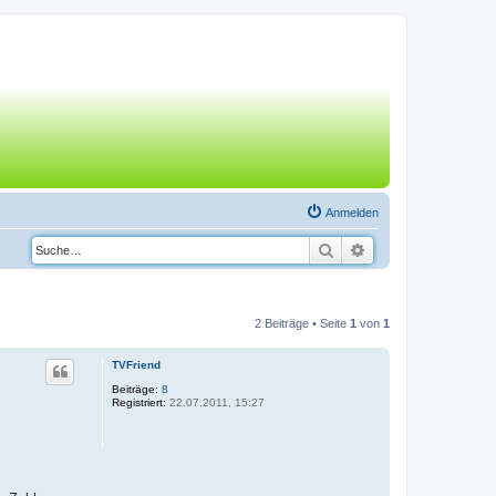
Anmelden
Suche
Erweiterte Suche
2 Beiträge • Seite
1
von
1
TVFriend
Beiträge:
8
Registriert:
22.07.2011, 15:27