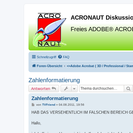
ACRONAUT Diskussio
Freies ADOBE® ACRO
Schnellzugriff
FAQ
Foren-Übersicht
<>
Adobe Acrobat ( 3D / Professional / Stand
Zahlenformatierung
S
Antworten
Zahlenformatierung
B
von
TVFriend
»
04.08.2011, 19:56
e
i
HAB DAS VERSEHENTLICH IM FALSCHEN BEREICH GE
t
r
a
Hallo,
g