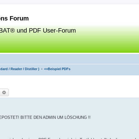
ns Forum
BAT® und PDF User-Forum
ard / Reader / Distiller )
<>
Beispiel PDFs
uche
Erweiterte Suche
POSTET! BITTE DEN ADMIN UM LÖSCHUNG !!