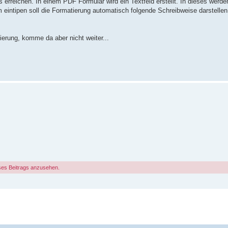
s erreichen. In einem PDF Formular wird ein Textfeld erstellt. In dieses werd
 eintipen soll die Formatierung automatisch folgende Schreibweise darstellen
ierung, komme da aber nicht weiter...
ses Beitrags anzusehen.