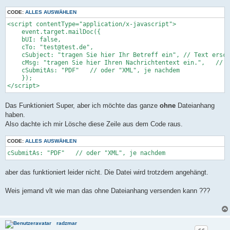
CODE:
ALLES AUSWÄHLEN
<script contentType="application/x-javascript">

    event.target.mailDoc({

    bUI: false,

    cTo: "test@test.de",

    cSubject: "tragen Sie hier Ihr Betreff ein", // Text ersch
    cMsg: "tragen Sie hier Ihren Nachrichtentext ein.",   // T
    cSubmitAs: "PDF"   // oder "XML", je nachdem

    });

</script>
Das Funktioniert Super, aber ich möchte das ganze
ohne
Dateianhang
haben.
Also dachte ich mir Lösche diese Zeile aus dem Code raus.
CODE:
ALLES AUSWÄHLEN
cSubmitAs: "PDF"   // oder "XML", je nachdem
aber das funktioniert leider nicht. Die Datei wird trotzdem angehängt.
Weis jemand vlt wie man das ohne Dateianhang versenden kann ???
radzmar