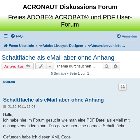
ACRONAUT Diskussions Forum
Freies ADOBE® ACROBAT® und PDF User-
Forum
FAQ
Anmelden
Foren-Übersicht
<>
Adobe Livecycle Designer
<>
Versenden von Informationen
Schaltfläche als eMail aber ohne Anhang
Suche
Erweiterte 
Antworten
5 Beiträge • Seite
1
von
1
Sukram
Schaltfläche als eMail aber ohne Anhang
B
31.10.2011, 12:08
e
i
Hallo,
t
ich habe hier im Forum gesucht wie man eine PDF Datei als eMail mit
r
a
anhang versenden kann. Das ganze über eine normale Schaltfläche.
g
Gefunden habe ich diesen XML Code