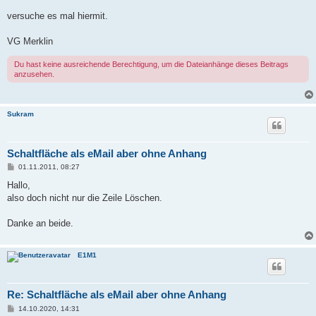
r
a
versuche es mal hiermit.
g
VG Merklin
Du hast keine ausreichende Berechtigung, um die Dateianhänge dieses Beitrags
anzusehen.
Sukram
Schaltfläche als eMail aber ohne Anhang
B
01.11.2011, 08:27
e
i
Hallo,
t
also doch nicht nur die Zeile Löschen.
r
a
g
Danke an beide.
E1M1
Re: Schaltfläche als eMail aber ohne Anhang
B
14.10.2020, 14:31