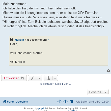
e
i
Moin zusammen.
t
Ich habe den Fall, den wir auch hier haben sehr oft.
r
a
Mich würde die Lösung interessieren, aber es ist ein XFA Formular.
g
Dieses muss ich als *eps speichern, aber dann fehlt mir alles was im
"Hintergrund" ist. Zum Beispiel schauen, welches JavaScript dort arbeitet
ist nicht möglich. Mache ich da etwas falsch oder ist das beabsichtigt?
Merklin
hat geschrieben:
↑
Hallo,
versuche es mal hiermit.
VG Merklin
Antworten
5 Beiträge • Seite
1
von
1
Gehe zu
Foren-Übersicht
Alle Zeiten sind
UTC+02:00
Powered by
phpBB
® Forum Software © phpBB Limited