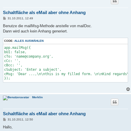
Schaltfläche als eMail aber ohne Anhang
B
31.10.2011, 12:49
e
i
Benutze die mailMsg-Methode anstelle von mailDoc.
t
Dann wird auch kein Anhang generiert.
r
a
g
CODE:
ALLES AUSWÄHLEN
app.mailMsg({ 

bUI: false, 

cTo: 'name@company.org', 

cCc: '', 

cBcc: '', 

cSubject: 'Enter a subject', 

cMsg: 'Dear ...,\n\nthis is my filled form. \n\nKind regards\n
});
Merklin
Schaltfläche als eMail aber ohne Anhang
B
31.10.2011, 12:50
e
i
Hallo,
t