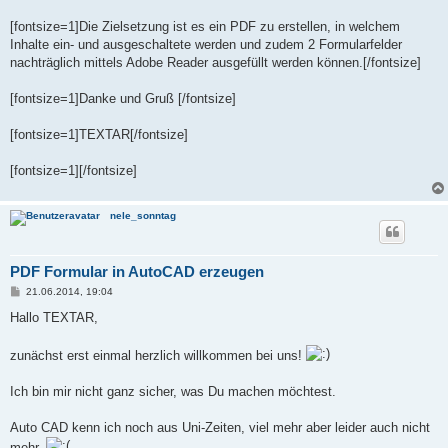
[fontsize=1]Die Zielsetzung ist es ein PDF zu erstellen, in welchem
Inhalte ein- und ausgeschaltete werden und zudem 2 Formularfelder
nachträglich mittels Adobe Reader ausgefüllt werden können.[/fontsize]
[fontsize=1]Danke und Gruß [/fontsize]
[fontsize=1]TEXTAR[/fontsize]
[fontsize=1][/fontsize]
nele_sonntag
PDF Formular in AutoCAD erzeugen
B
21.06.2014, 19:04
e
i
Hallo TEXTAR,
t
r
a
zunächst erst einmal herzlich willkommen bei uns!
g
Ich bin mir nicht ganz sicher, was Du machen möchtest.
Auto CAD kenn ich noch aus Uni-Zeiten, viel mehr aber leider auch nicht
mehr.