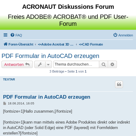
ACRONAUT Diskussions Forum
Freies ADOBE® ACROBAT® und PDF User-
Forum
FAQ
Anmelden
Foren-Übersicht
<>
Adobe Acrobat 3D Toolkit / Deep Exploration / SAP Visual Enterprise Author
<>
CAD Formate
PDF Formular in AutoCAD erzeugen
Suche
Erweiterte 
Antworten
3 Beiträge • Seite
1
von
1
TEXTAR
PDF Formular in AutoCAD erzeugen
B
18.06.2014, 16:05
e
i
[fontsize=1]Hallo zusammen,[/fontsize]
t
r
a
[fontsize=1]kann man mittels eines Adobe Produktes direkt oder indirekt
g
in AutoCAD (oder Solid Edge) eine PDF (layered) mit Formfeldern
erstellen?[/fontsize]