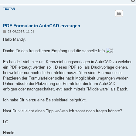
TEXTAR
PDF Formular in AutoCAD erzeugen
B
23.06.2014, 11:01
e
i
Hallo Mandy,
t
r
a
Danke für den freundlichen Empfang und die schnelle Info
.
g
Es handelt sich hier um Kennzeichnungsvorlagen in AutoCAD zu welchen
ein PDF erzeugt werden soll. Dieses PDF soll als Druckvorlage dienen,
bei welcher nur noch die Formfelder auszufüllen sind. Ein manuelles
Platzieren der Formularfelder sollte nach Möglichkeit umgangen werden.
Daher müsste die Platzierung der Formfelder direkt im AutoCAD
erfolgen oder nachgeschaltet, evtl auch mittels "Middelware" als Batch.
Ich habe Dir hierzu eine Beispieldatei beigefügt.
Hast Du vielleicht einen Tipp wo/wen ich sonst noch fragen könnte?
LG
Harald