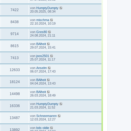
von
HumptyDumpty
7422
20.05.2025, 08:34
von
mischma
8438
22.10.2024, 10:19
von
Gres80
9714
24.08.2024, 21:11
von
BAlheit
8615
29.07.2024, 15:41
von
joos2501
7413
25.07.2024, 11:17
von
Anselm
12633
06.07.2024, 17:43
von
BAlheit
18124
04.04.2024, 13:43
von
BAlheit
14498
26.03.2024, 18:49
von
HumptyDumpty
16336
21.03.2024, 11:52
von
Schneemannn
13487
12.03.2024, 12:27
von
bds-oldie
13892