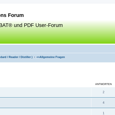
ns Forum
BAT® und PDF User-Forum
ard / Reader / Distiller )
<>
Allgemeine Fragen
eiterte Suche
ANTWORTEN
2
4
1