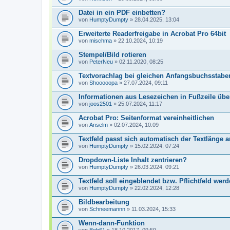
Datei in ein PDF einbetten?
von
HumptyDumpty
» 28.04.2025, 13:04
Erweiterte Readerfreigabe in Acrobat Pro 64bit
von
mischma
» 22.10.2024, 10:19
Stempel/Bild rotieren
von
PeterNeu
» 02.11.2020, 08:25
Textvorachlag bei gleichen Anfangsbuchsstaben
von
Shooooopa
» 27.07.2024, 09:11
Informationen aus Lesezeichen in Fußzeile ü
von
joos2501
» 25.07.2024, 11:17
Acrobat Pro: Seitenformat vereinheitlichen
von
Anselm
» 02.07.2024, 10:09
Textfeld passt sich automatisch der Textlänge 
von
HumptyDumpty
» 15.02.2024, 07:24
Dropdown-Liste Inhalt zentrieren?
von
HumptyDumpty
» 26.03.2024, 09:21
Textfeld soll eingeblendet bzw. Pflichtfeld wer
von
HumptyDumpty
» 22.02.2024, 12:28
Bildbearbeitung
von
Schneemannn
» 11.03.2024, 15:33
Wenn-dann-Funktion