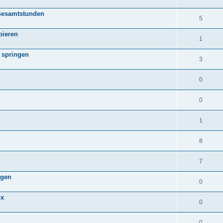
 Gesamtstunden
5
pieren
1
 springen
3
0
0
1
8
7
ügen
0
ox
0
0