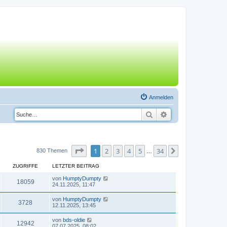
Anmelden
Suche
Erweiterte Suche
Seite
1
von
34
1
2
3
4
5
34
Nächste
830 Themen
…
ZUGRIFFE
LETZTER BEITRAG
von
HumptyDumpty
18059
24.11.2025, 11:47
von
HumptyDumpty
3728
12.11.2025, 13:45
von
bds-oldie
12942
07.07.2025, 08:02