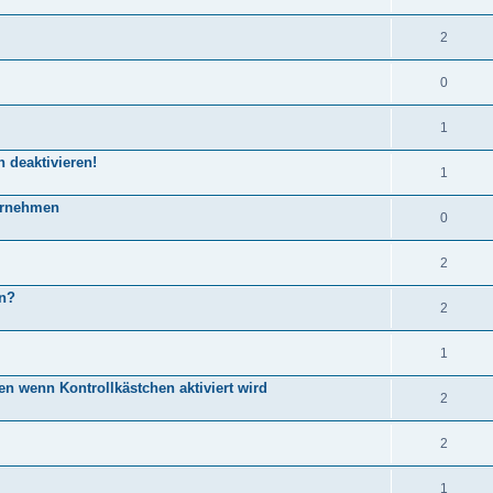
2
0
1
 deaktivieren!
1
bernehmen
0
2
an?
2
1
den wenn Kontrollkästchen aktiviert wird
2
2
1