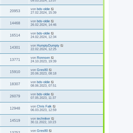
09.03.2024, 13:07
von
bds-oldie
20953
27.02.2024, 15:39
von
bds-oldie
14468
26.02.2024, 14:46
von
bds-oldie
16514
24.02.2024, 12:34
von
HumptyDumpty
14301
22.02.2024, 12:25
von
Ronnsen
13771
24.10.2023, 19:39
von
Gres80
15910
20.06.2023, 08:18
von
bds-oldie
18307
08.06.2023, 07:51
von
bds-oldie
26079
07.05.2023, 11:37
von
Chris Falk
12948
06.03.2023, 12:59
von
techniker
14519
30.11.2022, 10:23
von
Gres80
13752