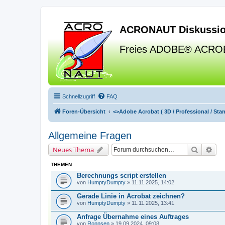
ACRONAUT Diskussio
Freies ADOBE® ACRO
Schnellzugriff
FAQ
Foren-Übersicht
<>
Adobe Acrobat ( 3D / Professional / Stand
Allgemeine Fragen
Suche
Erw
Neues Thema
THEMEN
Berechnungs script erstellen
von
HumptyDumpty
» 11.11.2025, 14:02
Gerade Linie in Acrobat zeichnen?
von
HumptyDumpty
» 11.11.2025, 13:41
Anfrage Übernahme eines Auftrages
von
Ronnsen
» 19.09.2024, 09:08