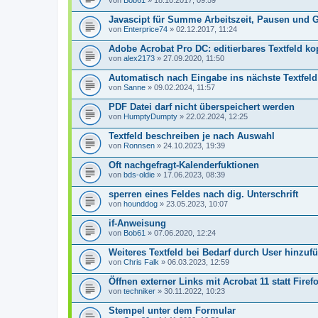
von
Bob61
» 18.10.2017, 09:59
Javascipt für Summe Arbeitszeit, Pausen und
von
Enterprice74
» 02.12.2017, 11:24
Adobe Acrobat Pro DC: editierbares Textfeld ko
von
alex2173
» 27.09.2020, 11:50
Automatisch nach Eingabe ins nächste Textfeld
von
Sanne
» 09.02.2024, 11:57
PDF Datei darf nicht überspeichert werden
von
HumptyDumpty
» 22.02.2024, 12:25
Textfeld beschreiben je nach Auswahl
von
Ronnsen
» 24.10.2023, 19:39
Oft nachgefragt-Kalenderfuktionen
von
bds-oldie
» 17.06.2023, 08:39
sperren eines Feldes nach dig. Unterschrift
von
hounddog
» 23.05.2023, 10:07
if-Anweisung
von
Bob61
» 07.06.2020, 12:24
Weiteres Textfeld bei Bedarf durch User hinzuf
von
Chris Falk
» 06.03.2023, 12:59
Öffnen externer Links mit Acrobat 11 statt Firef
von
techniker
» 30.11.2022, 10:23
Stempel unter dem Formular