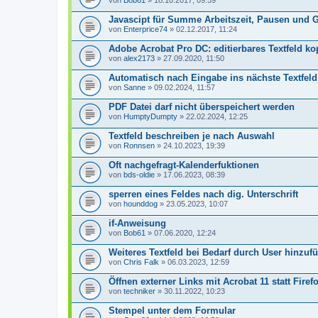
von
Bob61
» 18.10.2017, 09:59
Javascipt für Summe Arbeitszeit, Pausen und
von
Enterprice74
» 02.12.2017, 11:24
Adobe Acrobat Pro DC: editierbares Textfeld ko
von
alex2173
» 27.09.2020, 11:50
Automatisch nach Eingabe ins nächste Textfeld
von
Sanne
» 09.02.2024, 11:57
PDF Datei darf nicht überspeichert werden
von
HumptyDumpty
» 22.02.2024, 12:25
Textfeld beschreiben je nach Auswahl
von
Ronnsen
» 24.10.2023, 19:39
Oft nachgefragt-Kalenderfuktionen
von
bds-oldie
» 17.06.2023, 08:39
sperren eines Feldes nach dig. Unterschrift
von
hounddog
» 23.05.2023, 10:07
if-Anweisung
von
Bob61
» 07.06.2020, 12:24
Weiteres Textfeld bei Bedarf durch User hinzuf
von
Chris Falk
» 06.03.2023, 12:59
Öffnen externer Links mit Acrobat 11 statt Firef
von
techniker
» 30.11.2022, 10:23
Stempel unter dem Formular