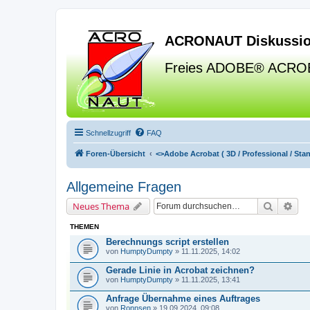
ACRONAUT Diskussio
Freies ADOBE® ACRO
Schnellzugriff
FAQ
Foren-Übersicht
<>
Adobe Acrobat ( 3D / Professional / Stand
Allgemeine Fragen
Suche
Erw
Neues Thema
THEMEN
Berechnungs script erstellen
von
HumptyDumpty
» 11.11.2025, 14:02
Gerade Linie in Acrobat zeichnen?
von
HumptyDumpty
» 11.11.2025, 13:41
Anfrage Übernahme eines Auftrages
von
Ronnsen
» 19.09.2024, 09:08