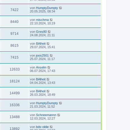
von
HumptyDumpty
7422
20.05.2025, 08:34
von
mischma
8440
22.10.2024, 10:19
von
Gres80
9714
24.08.2024, 21:11
von
BAlheit
8615
29.07.2024, 15:41
von
joos2501
7415
25.07.2024, 11:17
von
Anselm
12633
06.07.2024, 17:43
von
BAlheit
18124
04.04.2024, 13:43
von
BAlheit
14499
26.03.2024, 18:49
von
HumptyDumpty
16336
21.03.2024, 11:52
von
Schneemannn
13488
12.03.2024, 12:27
von
bds-oldie
13892