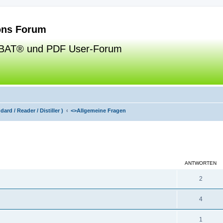
ns Forum
BAT® und PDF User-Forum
ard / Reader / Distiller )
<>
Allgemeine Fragen
eiterte Suche
ANTWORTEN
2
4
1