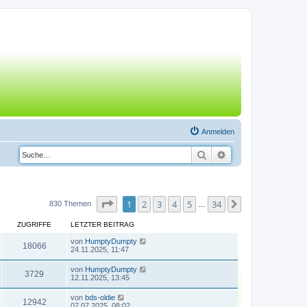
Anmelden
Suche
Erweiterte Suche
Seite
1
von
34
1
2
3
4
5
34
Nächste
830 Themen
…
ZUGRIFFE
LETZTER BEITRAG
von
HumptyDumpty
18066
24.11.2025, 11:47
von
HumptyDumpty
3729
12.11.2025, 13:45
von
bds-oldie
12942
07.07.2025, 08:02