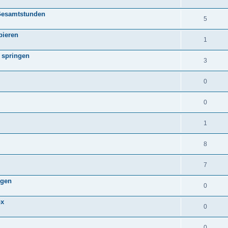
 Gesamtstunden
5
pieren
1
 springen
3
0
0
1
8
7
ügen
0
ox
0
0