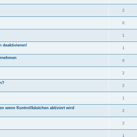
2
0
1
 deaktivieren!
1
bernehmen
0
2
an?
2
1
den wenn Kontrollkästchen aktiviert wird
2
2
1