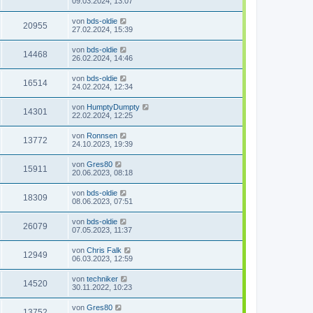
09.03.2024, 13:07
von
bds-oldie
20955
27.02.2024, 15:39
von
bds-oldie
14468
26.02.2024, 14:46
von
bds-oldie
16514
24.02.2024, 12:34
von
HumptyDumpty
14301
22.02.2024, 12:25
von
Ronnsen
13772
24.10.2023, 19:39
von
Gres80
15911
20.06.2023, 08:18
von
bds-oldie
18309
08.06.2023, 07:51
von
bds-oldie
26079
07.05.2023, 11:37
von
Chris Falk
12949
06.03.2023, 12:59
von
techniker
14520
30.11.2022, 10:23
von
Gres80
13752