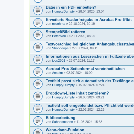
Datei in ein PDF einbetten?
von
HumptyDumpty
» 28.04.2025, 13:04
Erweiterte Readerfreigabe in Acrobat Pro 64bit
von
mischma
» 22.10.2024, 10:19
Stempel/Bild rotieren
von
PeterNeu
» 02.11.2020, 08:25
Textvorachlag bei gleichen Anfangsbuchsstaben
von
Shooooopa
» 27.07.2024, 09:11
Informationen aus Lesezeichen in Fußzeile ü
von
joos2501
» 25.07.2024, 11:17
Acrobat Pro: Seitenformat vereinheitlichen
von
Anselm
» 02.07.2024, 10:09
Textfeld passt sich automatisch der Textlänge 
von
HumptyDumpty
» 15.02.2024, 07:24
Dropdown-Liste Inhalt zentrieren?
von
HumptyDumpty
» 26.03.2024, 09:21
Textfeld soll eingeblendet bzw. Pflichtfeld wer
von
HumptyDumpty
» 22.02.2024, 12:28
Bildbearbeitung
von
Schneemannn
» 11.03.2024, 15:33
Wenn-dann-Funktion