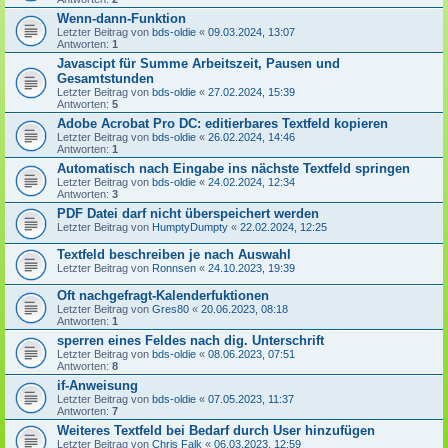
Wenn-dann-Funktion
Letzter Beitrag von
bds-oldie
«
09.03.2024, 13:07
Antworten:
1
Javascipt für Summe Arbeitszeit, Pausen und
Gesamtstunden
Letzter Beitrag von
bds-oldie
«
27.02.2024, 15:39
Antworten:
5
Adobe Acrobat Pro DC: editierbares Textfeld kopieren
Letzter Beitrag von
bds-oldie
«
26.02.2024, 14:46
Antworten:
1
Automatisch nach Eingabe ins nächste Textfeld springen
Letzter Beitrag von
bds-oldie
«
24.02.2024, 12:34
Antworten:
3
PDF Datei darf nicht überspeichert werden
Letzter Beitrag von
HumptyDumpty
«
22.02.2024, 12:25
Textfeld beschreiben je nach Auswahl
Letzter Beitrag von
Ronnsen
«
24.10.2023, 19:39
Oft nachgefragt-Kalenderfuktionen
Letzter Beitrag von
Gres80
«
20.06.2023, 08:18
Antworten:
1
sperren eines Feldes nach dig. Unterschrift
Letzter Beitrag von
bds-oldie
«
08.06.2023, 07:51
Antworten:
8
if-Anweisung
Letzter Beitrag von
bds-oldie
«
07.05.2023, 11:37
Antworten:
7
Weiteres Textfeld bei Bedarf durch User hinzufügen
Letzter Beitrag von
Chris Falk
«
06.03.2023, 12:59