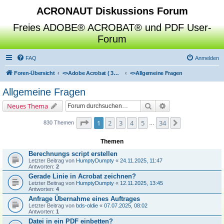
ACRONAUT Diskussions Forum
Freies ADOBE® ACROBAT® und PDF User-
Forum
FAQ
Anmelden
Foren-Übersicht
<>
Adobe Acrobat ( 3D / Professional / Standard / Reader / Distiller )
<>
Allgemeine Fragen
Allgemeine Fragen
Suche
Erweiterte Suche
Neues Thema
Seite
1
von
34
1
2
3
4
5
34
Nächste
830 Themen
…
Themen
Berechnungs script erstellen
Letzter Beitrag von
HumptyDumpty
«
24.11.2025, 11:47
Antworten:
2
Gerade Linie in Acrobat zeichnen?
Letzter Beitrag von
HumptyDumpty
«
12.11.2025, 13:45
Antworten:
4
Anfrage Übernahme eines Auftrages
Letzter Beitrag von
bds-oldie
«
07.07.2025, 08:02
Antworten:
1
Datei in ein PDF einbetten?