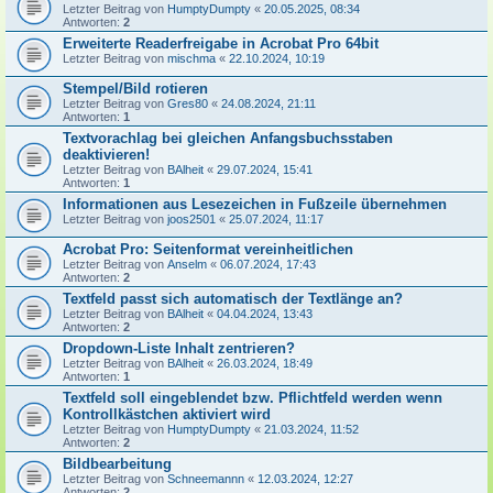
Letzter Beitrag von
HumptyDumpty
«
20.05.2025, 08:34
Antworten:
2
Erweiterte Readerfreigabe in Acrobat Pro 64bit
Letzter Beitrag von
mischma
«
22.10.2024, 10:19
Stempel/Bild rotieren
Letzter Beitrag von
Gres80
«
24.08.2024, 21:11
Antworten:
1
Textvorachlag bei gleichen Anfangsbuchsstaben
deaktivieren!
Letzter Beitrag von
BAlheit
«
29.07.2024, 15:41
Antworten:
1
Informationen aus Lesezeichen in Fußzeile übernehmen
Letzter Beitrag von
joos2501
«
25.07.2024, 11:17
Acrobat Pro: Seitenformat vereinheitlichen
Letzter Beitrag von
Anselm
«
06.07.2024, 17:43
Antworten:
2
Textfeld passt sich automatisch der Textlänge an?
Letzter Beitrag von
BAlheit
«
04.04.2024, 13:43
Antworten:
2
Dropdown-Liste Inhalt zentrieren?
Letzter Beitrag von
BAlheit
«
26.03.2024, 18:49
Antworten:
1
Textfeld soll eingeblendet bzw. Pflichtfeld werden wenn
Kontrollkästchen aktiviert wird
Letzter Beitrag von
HumptyDumpty
«
21.03.2024, 11:52
Antworten:
2
Bildbearbeitung
Letzter Beitrag von
Schneemannn
«
12.03.2024, 12:27
Antworten:
2