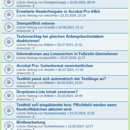
Letzter Beitrag von
HumptyDumpty
«
20.05.2025, 08:34
Antworten:
2
Erweiterte Readerfreigabe in Acrobat Pro 64bit
Letzter Beitrag von
mischma
«
22.10.2024, 10:19
Stempel/Bild rotieren
Letzter Beitrag von
Gres80
«
24.08.2024, 21:11
Antworten:
1
Textvorachlag bei gleichen Anfangsbuchsstaben
deaktivieren!
Letzter Beitrag von
BAlheit
«
29.07.2024, 15:41
Antworten:
1
Informationen aus Lesezeichen in Fußzeile übernehmen
Letzter Beitrag von
joos2501
«
25.07.2024, 11:17
Acrobat Pro: Seitenformat vereinheitlichen
Letzter Beitrag von
Anselm
«
06.07.2024, 17:43
Antworten:
2
Textfeld passt sich automatisch der Textlänge an?
Letzter Beitrag von
BAlheit
«
04.04.2024, 13:43
Antworten:
2
Dropdown-Liste Inhalt zentrieren?
Letzter Beitrag von
BAlheit
«
26.03.2024, 18:49
Antworten:
1
Textfeld soll eingeblendet bzw. Pflichtfeld werden wenn
Kontrollkästchen aktiviert wird
Letzter Beitrag von
HumptyDumpty
«
21.03.2024, 11:52
Antworten:
2
Bildbearbeitung
Letzter Beitrag von
Schneemannn
«
12.03.2024, 12:27
Antworten:
2