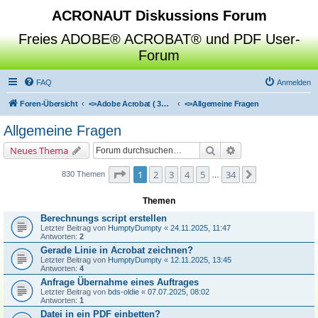
ACRONAUT Diskussions Forum
Freies ADOBE® ACROBAT® und PDF User-
Forum
FAQ
Anmelden
Foren-Übersicht
<>
Adobe Acrobat ( 3D / Professional / Standard / Reader / Distiller )
<>
Allgemeine Fragen
Allgemeine Fragen
Suche
Erweiterte Suche
Neues Thema
Seite
1
von
34
1
2
3
4
5
34
Nächste
830 Themen
…
Themen
Berechnungs script erstellen
Letzter Beitrag von
HumptyDumpty
«
24.11.2025, 11:47
Antworten:
2
Gerade Linie in Acrobat zeichnen?
Letzter Beitrag von
HumptyDumpty
«
12.11.2025, 13:45
Antworten:
4
Anfrage Übernahme eines Auftrages
Letzter Beitrag von
bds-oldie
«
07.07.2025, 08:02
Antworten:
1
Datei in ein PDF einbetten?