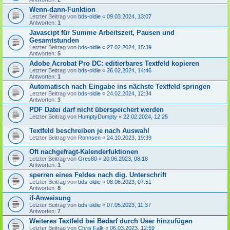
Wenn-dann-Funktion
Letzter Beitrag von
bds-oldie
«
09.03.2024, 13:07
Antworten:
1
Javascipt für Summe Arbeitszeit, Pausen und
Gesamtstunden
Letzter Beitrag von
bds-oldie
«
27.02.2024, 15:39
Antworten:
5
Adobe Acrobat Pro DC: editierbares Textfeld kopieren
Letzter Beitrag von
bds-oldie
«
26.02.2024, 14:46
Antworten:
1
Automatisch nach Eingabe ins nächste Textfeld springen
Letzter Beitrag von
bds-oldie
«
24.02.2024, 12:34
Antworten:
3
PDF Datei darf nicht überspeichert werden
Letzter Beitrag von
HumptyDumpty
«
22.02.2024, 12:25
Textfeld beschreiben je nach Auswahl
Letzter Beitrag von
Ronnsen
«
24.10.2023, 19:39
Oft nachgefragt-Kalenderfuktionen
Letzter Beitrag von
Gres80
«
20.06.2023, 08:18
Antworten:
1
sperren eines Feldes nach dig. Unterschrift
Letzter Beitrag von
bds-oldie
«
08.06.2023, 07:51
Antworten:
8
if-Anweisung
Letzter Beitrag von
bds-oldie
«
07.05.2023, 11:37
Antworten:
7
Weiteres Textfeld bei Bedarf durch User hinzufügen
Letzter Beitrag von
Chris Falk
«
06.03.2023, 12:59