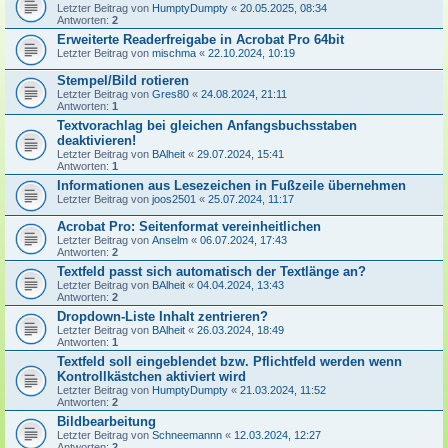
Letzter Beitrag von
HumptyDumpty
«
20.05.2025, 08:34
Antworten:
2
Erweiterte Readerfreigabe in Acrobat Pro 64bit
Letzter Beitrag von
mischma
«
22.10.2024, 10:19
Stempel/Bild rotieren
Letzter Beitrag von
Gres80
«
24.08.2024, 21:11
Antworten:
1
Textvorachlag bei gleichen Anfangsbuchsstaben
deaktivieren!
Letzter Beitrag von
BAlheit
«
29.07.2024, 15:41
Antworten:
1
Informationen aus Lesezeichen in Fußzeile übernehmen
Letzter Beitrag von
joos2501
«
25.07.2024, 11:17
Acrobat Pro: Seitenformat vereinheitlichen
Letzter Beitrag von
Anselm
«
06.07.2024, 17:43
Antworten:
2
Textfeld passt sich automatisch der Textlänge an?
Letzter Beitrag von
BAlheit
«
04.04.2024, 13:43
Antworten:
2
Dropdown-Liste Inhalt zentrieren?
Letzter Beitrag von
BAlheit
«
26.03.2024, 18:49
Antworten:
1
Textfeld soll eingeblendet bzw. Pflichtfeld werden wenn
Kontrollkästchen aktiviert wird
Letzter Beitrag von
HumptyDumpty
«
21.03.2024, 11:52
Antworten:
2
Bildbearbeitung
Letzter Beitrag von
Schneemannn
«
12.03.2024, 12:27
Antworten:
2