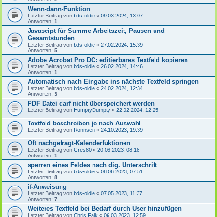
Wenn-dann-Funktion
Letzter Beitrag von
bds-oldie
«
09.03.2024, 13:07
Antworten:
1
Javascipt für Summe Arbeitszeit, Pausen und
Gesamtstunden
Letzter Beitrag von
bds-oldie
«
27.02.2024, 15:39
Antworten:
5
Adobe Acrobat Pro DC: editierbares Textfeld kopieren
Letzter Beitrag von
bds-oldie
«
26.02.2024, 14:46
Antworten:
1
Automatisch nach Eingabe ins nächste Textfeld springen
Letzter Beitrag von
bds-oldie
«
24.02.2024, 12:34
Antworten:
3
PDF Datei darf nicht überspeichert werden
Letzter Beitrag von
HumptyDumpty
«
22.02.2024, 12:25
Textfeld beschreiben je nach Auswahl
Letzter Beitrag von
Ronnsen
«
24.10.2023, 19:39
Oft nachgefragt-Kalenderfuktionen
Letzter Beitrag von
Gres80
«
20.06.2023, 08:18
Antworten:
1
sperren eines Feldes nach dig. Unterschrift
Letzter Beitrag von
bds-oldie
«
08.06.2023, 07:51
Antworten:
8
if-Anweisung
Letzter Beitrag von
bds-oldie
«
07.05.2023, 11:37
Antworten:
7
Weiteres Textfeld bei Bedarf durch User hinzufügen
Letzter Beitrag von
Chris Falk
«
06.03.2023, 12:59