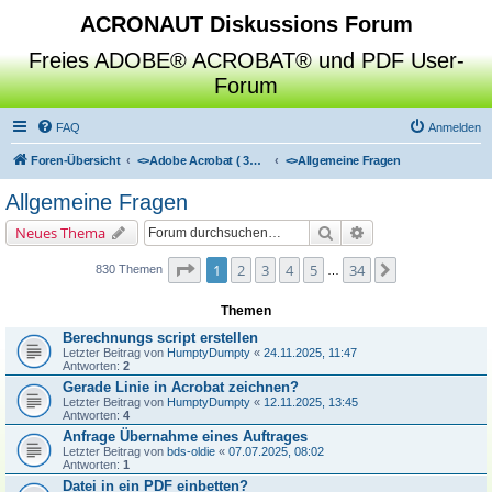
ACRONAUT Diskussions Forum
Freies ADOBE® ACROBAT® und PDF User-
Forum
FAQ
Anmelden
Foren-Übersicht
<>
Adobe Acrobat ( 3D / Professional / Standard / Reader / Distiller )
<>
Allgemeine Fragen
Allgemeine Fragen
Suche
Erweiterte Suche
Neues Thema
Seite
1
von
34
1
2
3
4
5
34
Nächste
830 Themen
…
Themen
Berechnungs script erstellen
Letzter Beitrag von
HumptyDumpty
«
24.11.2025, 11:47
Antworten:
2
Gerade Linie in Acrobat zeichnen?
Letzter Beitrag von
HumptyDumpty
«
12.11.2025, 13:45
Antworten:
4
Anfrage Übernahme eines Auftrages
Letzter Beitrag von
bds-oldie
«
07.07.2025, 08:02
Antworten:
1
Datei in ein PDF einbetten?