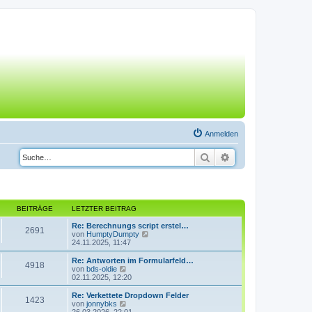
Anmelden
Suche
Erweiterte Suche
BEITRÄGE
LETZTER BEITRAG
Re: Berechnungs script erstel…
2691
N
von
HumptyDumpty
e
24.11.2025, 11:47
u
e
Re: Antworten im Formularfeld…
4918
s
N
von
bds-oldie
t
e
02.11.2025, 12:20
e
u
r
e
Re: Verkettete Dropdown Felder
1423
B
s
N
von
jonnybks
e
t
e