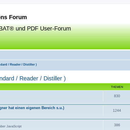
ns Forum
BAT® und PDF User-Forum
ard / Reader / Distiller )
dard / Reader / Distiller )
THEMEN
830
ner hat einen eigenen Bereich s.u.)
1244
386
über JavaScript