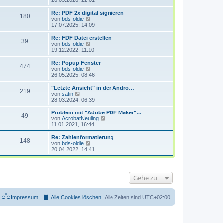
26.03.2026, 22:01
i
e
u
t
r
e
Re: PDF 2x digital signieren
r
180
B
s
N
von
bds-oldie
a
e
t
e
17.07.2025, 14:09
g
i
e
u
t
r
e
Re: FDF Datei erstellen
r
39
B
s
N
von
bds-oldie
a
e
t
e
19.12.2022, 11:10
g
i
e
u
t
r
e
Re: Popup Fenster
r
474
B
s
N
von
bds-oldie
a
e
t
e
26.05.2025, 08:46
g
i
e
u
t
r
e
"Letzte Ansicht" in der Andro…
r
219
B
s
N
von
satin
a
e
t
e
28.03.2024, 06:39
g
i
e
u
t
r
e
Problem mit "Adobe PDF Maker"…
r
49
B
s
N
von
AcrobatNeuling
a
e
t
e
11.01.2021, 16:44
g
i
e
u
t
r
e
Re: Zahlenformatierung
r
148
B
s
N
von
bds-oldie
a
e
t
e
20.04.2022, 14:41
g
i
e
u
t
r
e
r
B
s
a
e
t
Gehe zu
g
i
e
t
r
r
B
a
e
Impressum
Alle Cookies löschen
Alle Zeiten sind
UTC+02:00
g
i
t
r
a