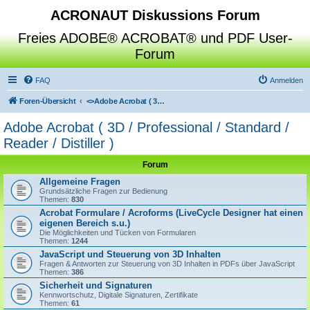
ACRONAUT Diskussions Forum
Freies ADOBE® ACROBAT® und PDF User-
Forum
FAQ
Anmelden
Foren-Übersicht
<>
Adobe Acrobat ( 3D / Professional / Standard / Reader / Distiller )
Adobe Acrobat ( 3D / Professional / Standard /
Reader / Distiller )
Forum
Allgemeine Fragen
Grundsätzliche Fragen zur Bedienung
Themen:
830
Acrobat Formulare / Acroforms (LiveCycle Designer hat einen
eigenen Bereich s.u.)
Die Möglichkeiten und Tücken von Formularen
Themen:
1244
JavaScript und Steuerung von 3D Inhalten
Fragen & Antworten zur Steuerung von 3D Inhalten in PDFs über JavaScript
Themen:
386
Sicherheit und Signaturen
Kennwortschutz, Digitale Signaturen, Zertifikate
Themen:
61