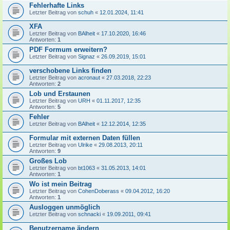
Fehlerhafte Links
Letzter Beitrag von
schuh
«
12.01.2024, 11:41
XFA
Letzter Beitrag von
BAlheit
«
17.10.2020, 16:46
Antworten:
1
PDF Formum erweitern?
Letzter Beitrag von
Signaz
«
26.09.2019, 15:01
verschobene Links finden
Letzter Beitrag von
acronaut
«
27.03.2018, 22:23
Antworten:
2
Lob und Erstaunen
Letzter Beitrag von
URH
«
01.11.2017, 12:35
Antworten:
5
Fehler
Letzter Beitrag von
BAlheit
«
12.12.2014, 12:35
Formular mit externen Daten füllen
Letzter Beitrag von
Ulrike
«
29.08.2013, 20:11
Antworten:
9
Großes Lob
Letzter Beitrag von
bt1063
«
31.05.2013, 14:01
Antworten:
1
Wo ist mein Beitrag
Letzter Beitrag von
CohenDoberass
«
09.04.2012, 16:20
Antworten:
1
Ausloggen unmöglich
Letzter Beitrag von
schnacki
«
19.09.2011, 09:41
Benutzername ändern