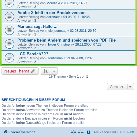
Letzter Beitrag von
Merklin
«
20.06.2011, 14:27
Antworten:
2
Adobe X fehlt in der Produktversion
Letzter Beitrag von
acronaut
«
04.03.2011, 16:38
Antworten:
3
Mariana sagt Hallo ...
Letzter Beitrag von
nele_sonntag
«
02.03.2011, 20:50
Antworten:
1
Probleme beim Ändern und speichern von PDF File
Letzter Beitrag von
Holger Christoph
«
28.11.2008, 07:27
Antworten:
2
LCD Bereich???
Letzter Beitrag von
Gentleman
«
29.04.2008, 11:37
Antworten:
2
Neues Thema
19 Themen • Seite
1
von
1
Gehe zu
BERECHTIGUNGEN IN DIESEM FORUM
Du darfst
keine
neuen Themen in diesem Forum erstellen.
Du darfst
keine
Antworten zu Themen in diesem Forum erstellen.
Du darfst deine Beiträge in diesem Forum
nicht
ändern.
Du darfst deine Beiträge in diesem Forum
nicht
löschen.
Du darfst
keine
Dateianhänge in diesem Forum erstellen.
Foren-Übersicht
Alle Zeiten sind
UTC+02:00