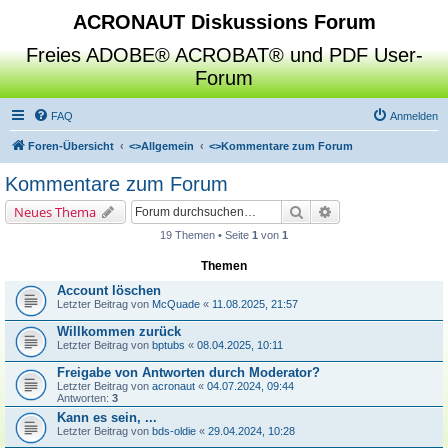
ACRONAUT Diskussions Forum
Freies ADOBE® ACROBAT® und PDF User-
Forum
FAQ
Anmelden
Foren-Übersicht
<>
Allgemein
<>
Kommentare zum Forum
Kommentare zum Forum
Suche
Erweiterte Suche
Neues Thema
19 Themen • Seite
1
von
1
Themen
Account löschen
Letzter Beitrag von
McQuade
«
11.08.2025, 21:57
Willkommen zurück
Letzter Beitrag von
bptubs
«
08.04.2025, 10:11
Freigabe von Antworten durch Moderator?
Letzter Beitrag von
acronaut
«
04.07.2024, 09:44
Antworten:
3
Kann es sein, ...
Letzter Beitrag von
bds-oldie
«
29.04.2024, 10:28