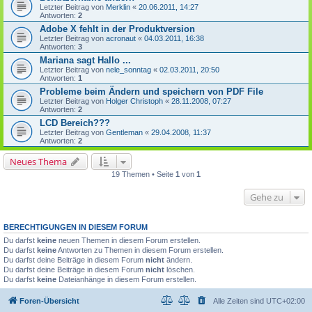
Letzter Beitrag von
Merklin
«
20.06.2011, 14:27
Antworten:
2
Adobe X fehlt in der Produktversion
Letzter Beitrag von
acronaut
«
04.03.2011, 16:38
Antworten:
3
Mariana sagt Hallo ...
Letzter Beitrag von
nele_sonntag
«
02.03.2011, 20:50
Antworten:
1
Probleme beim Ändern und speichern von PDF File
Letzter Beitrag von
Holger Christoph
«
28.11.2008, 07:27
Antworten:
2
LCD Bereich???
Letzter Beitrag von
Gentleman
«
29.04.2008, 11:37
Antworten:
2
Neues Thema
19 Themen • Seite
1
von
1
Gehe zu
BERECHTIGUNGEN IN DIESEM FORUM
Du darfst
keine
neuen Themen in diesem Forum erstellen.
Du darfst
keine
Antworten zu Themen in diesem Forum erstellen.
Du darfst deine Beiträge in diesem Forum
nicht
ändern.
Du darfst deine Beiträge in diesem Forum
nicht
löschen.
Du darfst
keine
Dateianhänge in diesem Forum erstellen.
Foren-Übersicht
Alle Zeiten sind
UTC+02:00