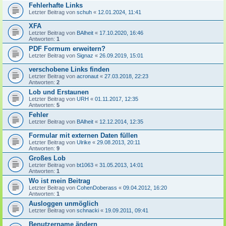
Fehlerhafte Links
Letzter Beitrag von
schuh
«
12.01.2024, 11:41
XFA
Letzter Beitrag von
BAlheit
«
17.10.2020, 16:46
Antworten:
1
PDF Formum erweitern?
Letzter Beitrag von
Signaz
«
26.09.2019, 15:01
verschobene Links finden
Letzter Beitrag von
acronaut
«
27.03.2018, 22:23
Antworten:
2
Lob und Erstaunen
Letzter Beitrag von
URH
«
01.11.2017, 12:35
Antworten:
5
Fehler
Letzter Beitrag von
BAlheit
«
12.12.2014, 12:35
Formular mit externen Daten füllen
Letzter Beitrag von
Ulrike
«
29.08.2013, 20:11
Antworten:
9
Großes Lob
Letzter Beitrag von
bt1063
«
31.05.2013, 14:01
Antworten:
1
Wo ist mein Beitrag
Letzter Beitrag von
CohenDoberass
«
09.04.2012, 16:20
Antworten:
1
Ausloggen unmöglich
Letzter Beitrag von
schnacki
«
19.09.2011, 09:41
Benutzername ändern