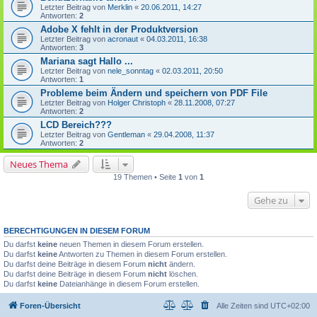
Letzter Beitrag von
Merklin
«
20.06.2011, 14:27
Antworten:
2
Adobe X fehlt in der Produktversion
Letzter Beitrag von
acronaut
«
04.03.2011, 16:38
Antworten:
3
Mariana sagt Hallo ...
Letzter Beitrag von
nele_sonntag
«
02.03.2011, 20:50
Antworten:
1
Probleme beim Ändern und speichern von PDF File
Letzter Beitrag von
Holger Christoph
«
28.11.2008, 07:27
Antworten:
2
LCD Bereich???
Letzter Beitrag von
Gentleman
«
29.04.2008, 11:37
Antworten:
2
Neues Thema
19 Themen • Seite
1
von
1
Gehe zu
BERECHTIGUNGEN IN DIESEM FORUM
Du darfst
keine
neuen Themen in diesem Forum erstellen.
Du darfst
keine
Antworten zu Themen in diesem Forum erstellen.
Du darfst deine Beiträge in diesem Forum
nicht
ändern.
Du darfst deine Beiträge in diesem Forum
nicht
löschen.
Du darfst
keine
Dateianhänge in diesem Forum erstellen.
Foren-Übersicht
Alle Zeiten sind
UTC+02:00