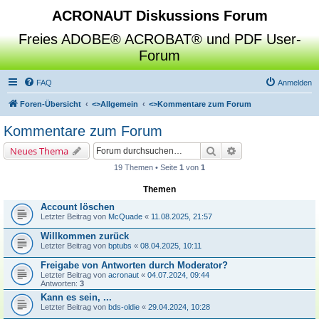
ACRONAUT Diskussions Forum
Freies ADOBE® ACROBAT® und PDF User-
Forum
FAQ
Anmelden
Foren-Übersicht
<>
Allgemein
<>
Kommentare zum Forum
Kommentare zum Forum
Suche
Erweiterte Suche
Neues Thema
19 Themen • Seite
1
von
1
Themen
Account löschen
Letzter Beitrag von
McQuade
«
11.08.2025, 21:57
Willkommen zurück
Letzter Beitrag von
bptubs
«
08.04.2025, 10:11
Freigabe von Antworten durch Moderator?
Letzter Beitrag von
acronaut
«
04.07.2024, 09:44
Antworten:
3
Kann es sein, ...
Letzter Beitrag von
bds-oldie
«
29.04.2024, 10:28