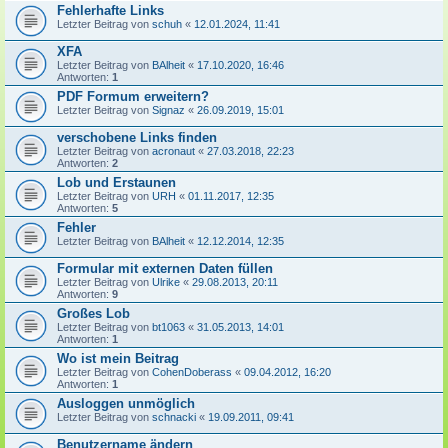
Fehlerhafte Links
Letzter Beitrag von
schuh
«
12.01.2024, 11:41
XFA
Letzter Beitrag von
BAlheit
«
17.10.2020, 16:46
Antworten:
1
PDF Formum erweitern?
Letzter Beitrag von
Signaz
«
26.09.2019, 15:01
verschobene Links finden
Letzter Beitrag von
acronaut
«
27.03.2018, 22:23
Antworten:
2
Lob und Erstaunen
Letzter Beitrag von
URH
«
01.11.2017, 12:35
Antworten:
5
Fehler
Letzter Beitrag von
BAlheit
«
12.12.2014, 12:35
Formular mit externen Daten füllen
Letzter Beitrag von
Ulrike
«
29.08.2013, 20:11
Antworten:
9
Großes Lob
Letzter Beitrag von
bt1063
«
31.05.2013, 14:01
Antworten:
1
Wo ist mein Beitrag
Letzter Beitrag von
CohenDoberass
«
09.04.2012, 16:20
Antworten:
1
Ausloggen unmöglich
Letzter Beitrag von
schnacki
«
19.09.2011, 09:41
Benutzername ändern