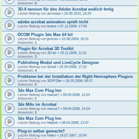
Antworten:
8
3D-X-tension für den Adobe Acrobat endlich fertig
Letzter Beitrag von
acronaut
«
26.05.2010, 16:29
adobe acrobat animation spielt nicht
Letzter Beitrag von
lanket
«
07.12.2009, 17:55
DCOM Plugin 3ds Max 64 bit
Letzter Beitrag von
jenssto
«
10.08.2009, 16:31
Antworten:
1
Plugin für Acrobat 3D Toolkit
Letzter Beitrag von
3D-ler
«
25.11.2008, 11:22
Antworten:
3
Publishing Modul und LiveCycle Designer
Letzter Beitrag von
Schaf
«
25.09.2008, 17:10
Antworten:
4
Probleme bei der Installation der Right Hemisphere Plugins
Letzter Beitrag von
3DPFDler
«
30.05.2008, 08:37
Antworten:
5
3ds Max Com Plug Inn
Letzter Beitrag von
mavue7
«
09.04.2008, 14:24
Antworten:
2
3ds MAx im Acrobat
Letzter Beitrag von
mavue7
«
09.04.2008, 14:24
Antworten:
2
3ds Max Com Plug Inn
Letzter Beitrag von
Maloek
«
08.04.2008, 13:47
Plug-in selber gemacht?
Letzter Beitrag von
Heiko
«
18.07.2007, 15:04