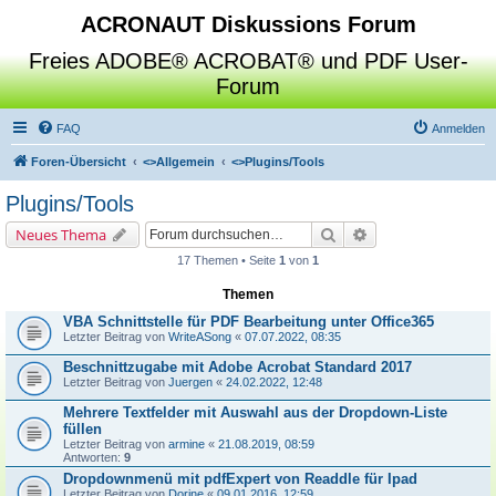
ACRONAUT Diskussions Forum
Freies ADOBE® ACROBAT® und PDF User-
Forum
FAQ
Anmelden
Foren-Übersicht
<>
Allgemein
<>
Plugins/Tools
Plugins/Tools
Suche
Erweiterte Suche
Neues Thema
17 Themen • Seite
1
von
1
Themen
VBA Schnittstelle für PDF Bearbeitung unter Office365
Letzter Beitrag von
WriteASong
«
07.07.2022, 08:35
Beschnittzugabe mit Adobe Acrobat Standard 2017
Letzter Beitrag von
Juergen
«
24.02.2022, 12:48
Mehrere Textfelder mit Auswahl aus der Dropdown-Liste
füllen
Letzter Beitrag von
armine
«
21.08.2019, 08:59
Antworten:
9
Dropdownmenü mit pdfExpert von Readdle für Ipad
Letzter Beitrag von
Dorine
«
09.01.2016, 12:59