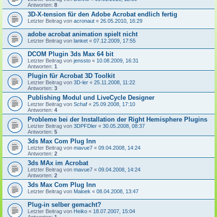
Antworten:
8
3D-X-tension für den Adobe Acrobat endlich fertig
Letzter Beitrag von
acronaut
«
26.05.2010, 16:29
adobe acrobat animation spielt nicht
Letzter Beitrag von
lanket
«
07.12.2009, 17:55
DCOM Plugin 3ds Max 64 bit
Letzter Beitrag von
jenssto
«
10.08.2009, 16:31
Antworten:
1
Plugin für Acrobat 3D Toolkit
Letzter Beitrag von
3D-ler
«
25.11.2008, 11:22
Antworten:
3
Publishing Modul und LiveCycle Designer
Letzter Beitrag von
Schaf
«
25.09.2008, 17:10
Antworten:
4
Probleme bei der Installation der Right Hemisphere Plugins
Letzter Beitrag von
3DPFDler
«
30.05.2008, 08:37
Antworten:
5
3ds Max Com Plug Inn
Letzter Beitrag von
mavue7
«
09.04.2008, 14:24
Antworten:
2
3ds MAx im Acrobat
Letzter Beitrag von
mavue7
«
09.04.2008, 14:24
Antworten:
2
3ds Max Com Plug Inn
Letzter Beitrag von
Maloek
«
08.04.2008, 13:47
Plug-in selber gemacht?
Letzter Beitrag von
Heiko
«
18.07.2007, 15:04