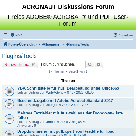
ACRONAUT Diskussions Forum
Freies ADOBE® ACROBAT® und PDF User-
Forum
FAQ
Anmelden
Foren-Übersicht
<>
Allgemein
<>
Plugins/Tools
Plugins/Tools
Suche
Erweiterte Suche
Neues Thema
17 Themen • Seite
1
von
1
Themen
VBA Schnittstelle für PDF Bearbeitung unter Office365
Letzter Beitrag von
WriteASong
«
07.07.2022, 08:35
Beschnittzugabe mit Adobe Acrobat Standard 2017
Letzter Beitrag von
Juergen
«
24.02.2022, 12:48
Mehrere Textfelder mit Auswahl aus der Dropdown-Liste
füllen
Letzter Beitrag von
armine
«
21.08.2019, 08:59
Antworten:
9
Dropdownmenü mit pdfExpert von Readdle für Ipad
Letzter Beitrag von
Dorine
«
09.01.2016, 12:59