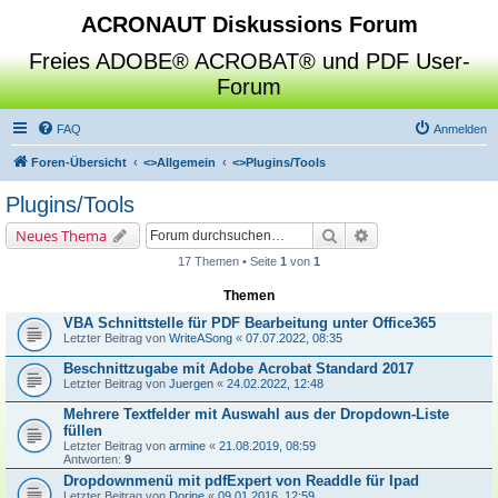
ACRONAUT Diskussions Forum
Freies ADOBE® ACROBAT® und PDF User-
Forum
FAQ
Anmelden
Foren-Übersicht
<>
Allgemein
<>
Plugins/Tools
Plugins/Tools
Suche
Erweiterte Suche
Neues Thema
17 Themen • Seite
1
von
1
Themen
VBA Schnittstelle für PDF Bearbeitung unter Office365
Letzter Beitrag von
WriteASong
«
07.07.2022, 08:35
Beschnittzugabe mit Adobe Acrobat Standard 2017
Letzter Beitrag von
Juergen
«
24.02.2022, 12:48
Mehrere Textfelder mit Auswahl aus der Dropdown-Liste
füllen
Letzter Beitrag von
armine
«
21.08.2019, 08:59
Antworten:
9
Dropdownmenü mit pdfExpert von Readdle für Ipad
Letzter Beitrag von
Dorine
«
09.01.2016, 12:59