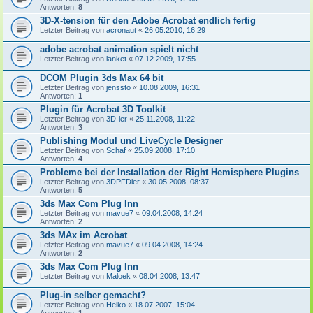
Antworten:
8
3D-X-tension für den Adobe Acrobat endlich fertig
Letzter Beitrag von
acronaut
«
26.05.2010, 16:29
adobe acrobat animation spielt nicht
Letzter Beitrag von
lanket
«
07.12.2009, 17:55
DCOM Plugin 3ds Max 64 bit
Letzter Beitrag von
jenssto
«
10.08.2009, 16:31
Antworten:
1
Plugin für Acrobat 3D Toolkit
Letzter Beitrag von
3D-ler
«
25.11.2008, 11:22
Antworten:
3
Publishing Modul und LiveCycle Designer
Letzter Beitrag von
Schaf
«
25.09.2008, 17:10
Antworten:
4
Probleme bei der Installation der Right Hemisphere Plugins
Letzter Beitrag von
3DPFDler
«
30.05.2008, 08:37
Antworten:
5
3ds Max Com Plug Inn
Letzter Beitrag von
mavue7
«
09.04.2008, 14:24
Antworten:
2
3ds MAx im Acrobat
Letzter Beitrag von
mavue7
«
09.04.2008, 14:24
Antworten:
2
3ds Max Com Plug Inn
Letzter Beitrag von
Maloek
«
08.04.2008, 13:47
Plug-in selber gemacht?
Letzter Beitrag von
Heiko
«
18.07.2007, 15:04