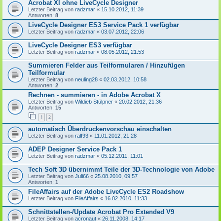
Acrobat XI ohne LiveCycle Designer
Letzter Beitrag von
radzmar
«
15.10.2012, 11:39
Antworten:
8
LiveCycle Designer ES3 Service Pack 1 verfügbar
Letzter Beitrag von
radzmar
«
03.07.2012, 22:06
LiveCycle Designer ES3 verfügbar
Letzter Beitrag von
radzmar
«
08.05.2012, 21:53
Summieren Felder aus Teilformularen / Hinzufügen
Teilformular
Letzter Beitrag von
neuling28
«
02.03.2012, 10:58
Antworten:
2
Rechnen - summieren - in Adobe Acrobat X
Letzter Beitrag von
Wildieb Stülpner
«
20.02.2012, 21:36
Antworten:
15
1
2
automatisch Überdruckenvorschau einschalten
Letzter Beitrag von
ralf93
«
11.01.2012, 21:28
ADEP Designer Service Pack 1
Letzter Beitrag von
radzmar
«
05.12.2011, 11:01
Tech Soft 3D übernimmt Teile der 3D-Technologie von Adobe
Letzter Beitrag von
Juli66
«
25.08.2010, 09:57
Antworten:
1
FileAffairs auf der Adobe LiveCycle ES2 Roadshow
Letzter Beitrag von
FileAffairs
«
16.02.2010, 11:33
Schnittstellen-/Update Acrobat Pro Extended V9
Letzter Beitrag von
acronaut
«
26.11.2008, 14:17