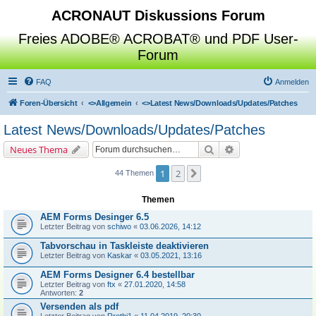
ACRONAUT Diskussions Forum
Freies ADOBE® ACROBAT® und PDF User-
Forum
FAQ
Anmelden
Foren-Übersicht
<>
Allgemein
<>
Latest News/Downloads/Updates/Patches
Latest News/Downloads/Updates/Patches
Suche
Erweiterte Suche
Neues Thema
1
2
Nächste
44 Themen
Themen
AEM Forms Desinger 6.5
Letzter Beitrag von
schiwo
«
03.06.2026, 14:12
Tabvorschau in Taskleiste deaktivieren
Letzter Beitrag von
Kaskar
«
03.05.2021, 13:16
AEM Forms Designer 6.4 bestellbar
Letzter Beitrag von
ftx
«
27.01.2020, 14:58
Antworten:
2
Versenden als pdf