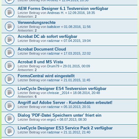
Letzter Beitrag von
Rrothi1
«
11.04.2019, 20:30
AEM Forms Designer 6.1 Testversion verfügbar
Letzter Beitrag von
Andreas H.
«
12.09.2016, 18:35
Antworten:
2
Verwendungsrechte
Letzter Beitrag von
ballslicer
«
01.08.2016, 11:56
Antworten:
2
Acrobat DC ab sofort verfügbar
Letzter Beitrag von
radzmar
«
07.04.2015, 19:04
Acrobat Document Cloud
Letzter Beitrag von
radzmar
«
17.03.2015, 22:02
Acrobat 8 und MS Vista
Letzter Beitrag von
Drum79
«
29.01.2015, 00:09
Antworten:
2
FormsCentral wird eingestellt
Letzter Beitrag von
radzmar
«
21.01.2015, 11:45
LiveCycle Designer ES4 Testversion verfügbar
Letzter Beitrag von
chrissie _2014
«
18.08.2014, 20:48
Antworten:
6
Angriff auf Adobe Server - Kundendaten erbeutet!
Letzter Beitrag von
radzmar
«
05.10.2013, 20:31
Dialog 'PDF-Datei Speichern unter' friert ein
Letzter Beitrag von
ergo1
«
08.07.2013, 08:30
LiveCycle Designer ES3 Service Pack 2 verfügbar
Letzter Beitrag von
radzmar
«
21.11.2012, 21:40