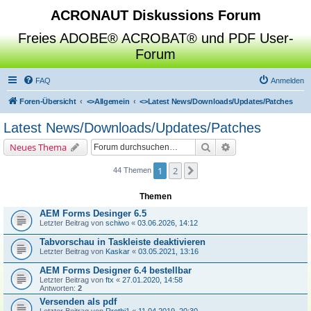
ACRONAUT Diskussions Forum
Freies ADOBE® ACROBAT® und PDF User-
Forum
FAQ
Anmelden
Foren-Übersicht
<>
Allgemein
<>
Latest News/Downloads/Updates/Patches
Latest News/Downloads/Updates/Patches
Suche
Erweiterte Suche
Neues Thema
1
2
Nächste
44 Themen
Themen
AEM Forms Desinger 6.5
Letzter Beitrag von
schiwo
«
03.06.2026, 14:12
Tabvorschau in Taskleiste deaktivieren
Letzter Beitrag von
Kaskar
«
03.05.2021, 13:16
AEM Forms Designer 6.4 bestellbar
Letzter Beitrag von
ftx
«
27.01.2020, 14:58
Antworten:
2
Versenden als pdf