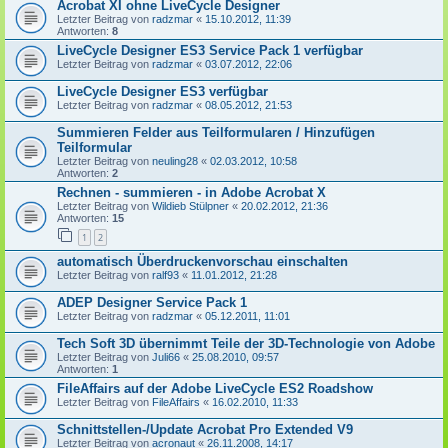
Acrobat XI ohne LiveCycle Designer
Letzter Beitrag von
radzmar
«
15.10.2012, 11:39
Antworten:
8
LiveCycle Designer ES3 Service Pack 1 verfügbar
Letzter Beitrag von
radzmar
«
03.07.2012, 22:06
LiveCycle Designer ES3 verfügbar
Letzter Beitrag von
radzmar
«
08.05.2012, 21:53
Summieren Felder aus Teilformularen / Hinzufügen
Teilformular
Letzter Beitrag von
neuling28
«
02.03.2012, 10:58
Antworten:
2
Rechnen - summieren - in Adobe Acrobat X
Letzter Beitrag von
Wildieb Stülpner
«
20.02.2012, 21:36
Antworten:
15
1
2
automatisch Überdruckenvorschau einschalten
Letzter Beitrag von
ralf93
«
11.01.2012, 21:28
ADEP Designer Service Pack 1
Letzter Beitrag von
radzmar
«
05.12.2011, 11:01
Tech Soft 3D übernimmt Teile der 3D-Technologie von Adobe
Letzter Beitrag von
Juli66
«
25.08.2010, 09:57
Antworten:
1
FileAffairs auf der Adobe LiveCycle ES2 Roadshow
Letzter Beitrag von
FileAffairs
«
16.02.2010, 11:33
Schnittstellen-/Update Acrobat Pro Extended V9
Letzter Beitrag von
acronaut
«
26.11.2008, 14:17