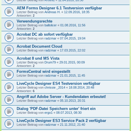
Letzter Beitrag von
Rrothi1
«
11.04.2019, 20:30
AEM Forms Designer 6.1 Testversion verfügbar
Letzter Beitrag von
Andreas H.
«
12.09.2016, 18:35
Antworten:
2
Verwendungsrechte
Letzter Beitrag von
ballslicer
«
01.08.2016, 11:56
Antworten:
2
Acrobat DC ab sofort verfügbar
Letzter Beitrag von
radzmar
«
07.04.2015, 19:04
Acrobat Document Cloud
Letzter Beitrag von
radzmar
«
17.03.2015, 22:02
Acrobat 8 und MS Vista
Letzter Beitrag von
Drum79
«
29.01.2015, 00:09
Antworten:
2
FormsCentral wird eingestellt
Letzter Beitrag von
radzmar
«
21.01.2015, 11:45
LiveCycle Designer ES4 Testversion verfügbar
Letzter Beitrag von
chrissie _2014
«
18.08.2014, 20:48
Antworten:
6
Angriff auf Adobe Server - Kundendaten erbeutet!
Letzter Beitrag von
radzmar
«
05.10.2013, 20:31
Dialog 'PDF-Datei Speichern unter' friert ein
Letzter Beitrag von
ergo1
«
08.07.2013, 08:30
LiveCycle Designer ES3 Service Pack 2 verfügbar
Letzter Beitrag von
radzmar
«
21.11.2012, 21:40