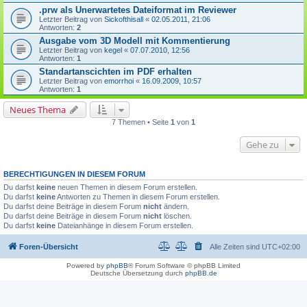
.prw als Unerwartetes Dateiformat im Reviewer
Letzter Beitrag von
Sickofthisall
«
02.05.2011, 21:06
Antworten:
2
Ausgabe vom 3D Modell mit Kommentierung
Letzter Beitrag von
kegel
«
07.07.2010, 12:56
Antworten:
1
Standartanscichten im PDF erhalten
Letzter Beitrag von
emorrhoi
«
16.09.2009, 10:57
Antworten:
1
Neues Thema
7 Themen • Seite
1
von
1
Gehe zu
BERECHTIGUNGEN IN DIESEM FORUM
Du darfst
keine
neuen Themen in diesem Forum erstellen.
Du darfst
keine
Antworten zu Themen in diesem Forum erstellen.
Du darfst deine Beiträge in diesem Forum
nicht
ändern.
Du darfst deine Beiträge in diesem Forum
nicht
löschen.
Du darfst
keine
Dateianhänge in diesem Forum erstellen.
Foren-Übersicht
Alle Zeiten sind
UTC+02:00
Powered by
phpBB
® Forum Software © phpBB Limited
Deutsche Übersetzung durch
phpBB.de