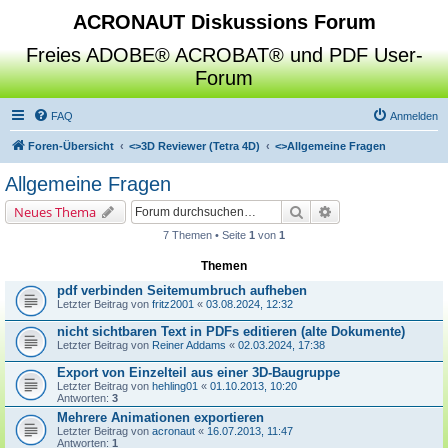
ACRONAUT Diskussions Forum
Freies ADOBE® ACROBAT® und PDF User-
Forum
FAQ
Anmelden
Foren-Übersicht
<>
3D Reviewer (Tetra 4D)
<>
Allgemeine Fragen
Allgemeine Fragen
Suche
Erweiterte Suche
Neues Thema
7 Themen • Seite
1
von
1
Themen
pdf verbinden Seitemumbruch aufheben
Letzter Beitrag von
fritz2001
«
03.08.2024, 12:32
nicht sichtbaren Text in PDFs editieren (alte Dokumente)
Letzter Beitrag von
Reiner Addams
«
02.03.2024, 17:38
Export von Einzelteil aus einer 3D-Baugruppe
Letzter Beitrag von
hehling01
«
01.10.2013, 10:20
Antworten:
3
Mehrere Animationen exportieren
Letzter Beitrag von
acronaut
«
16.07.2013, 11:47
Antworten:
1