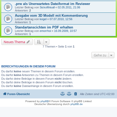
.prw als Unerwartetes Dateiformat im Reviewer
Letzter Beitrag von
Sickofthisall
«
02.05.2011, 21:06
Antworten:
2
Ausgabe vom 3D Modell mit Kommentierung
Letzter Beitrag von
kegel
«
07.07.2010, 12:56
Antworten:
1
Standartanscichten im PDF erhalten
Letzter Beitrag von
emorrhoi
«
16.09.2009, 10:57
Antworten:
1
Neues Thema
7 Themen • Seite
1
von
1
Gehe zu
BERECHTIGUNGEN IN DIESEM FORUM
Du darfst
keine
neuen Themen in diesem Forum erstellen.
Du darfst
keine
Antworten zu Themen in diesem Forum erstellen.
Du darfst deine Beiträge in diesem Forum
nicht
ändern.
Du darfst deine Beiträge in diesem Forum
nicht
löschen.
Du darfst
keine
Dateianhänge in diesem Forum erstellen.
Foren-Übersicht
Alle Zeiten sind
UTC+02:00
Powered by
phpBB
® Forum Software © phpBB Limited
Deutsche Übersetzung durch
phpBB.de