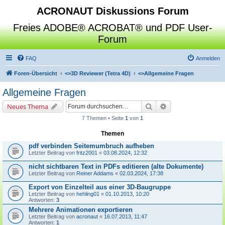
ACRONAUT Diskussions Forum
Freies ADOBE® ACROBAT® und PDF User-
Forum
FAQ
Anmelden
Foren-Übersicht
<>
3D Reviewer (Tetra 4D)
<>
Allgemeine Fragen
Allgemeine Fragen
Suche
Erweiterte Suche
Neues Thema
7 Themen • Seite
1
von
1
Themen
pdf verbinden Seitemumbruch aufheben
Letzter Beitrag von
fritz2001
«
03.08.2024, 12:32
nicht sichtbaren Text in PDFs editieren (alte Dokumente)
Letzter Beitrag von
Reiner Addams
«
02.03.2024, 17:38
Export von Einzelteil aus einer 3D-Baugruppe
Letzter Beitrag von
hehling01
«
01.10.2013, 10:20
Antworten:
3
Mehrere Animationen exportieren
Letzter Beitrag von
acronaut
«
16.07.2013, 11:47
Antworten:
1