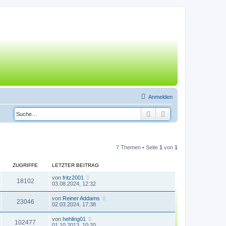
Anmelden
Suche
Erweiterte Suche
7 Themen • Seite
1
von
1
ZUGRIFFE
LETZTER BEITRAG
von
fritz2001
18102
03.08.2024, 12:32
von
Reiner Addams
23046
02.03.2024, 17:38
von
hehling01
102477
01.10.2013, 10:20