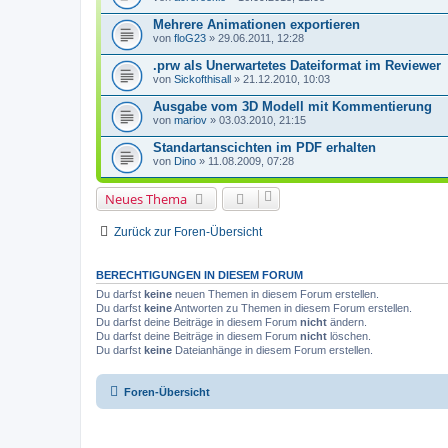
Mehrere Animationen exportieren
von
floG23
» 29.06.2011, 12:28
.prw als Unerwartetes Dateiformat im Reviewer
von
Sickofthisall
» 21.12.2010, 10:03
Ausgabe vom 3D Modell mit Kommentierung
von
mariov
» 03.03.2010, 21:15
Standartanscichten im PDF erhalten
von
Dino
» 11.08.2009, 07:28
Neues Thema
Zurück zur Foren-Übersicht
BERECHTIGUNGEN IN DIESEM FORUM
Du darfst
keine
neuen Themen in diesem Forum erstellen.
Du darfst
keine
Antworten zu Themen in diesem Forum erstellen.
Du darfst deine Beiträge in diesem Forum
nicht
ändern.
Du darfst deine Beiträge in diesem Forum
nicht
löschen.
Du darfst
keine
Dateianhänge in diesem Forum erstellen.
Foren-Übersicht