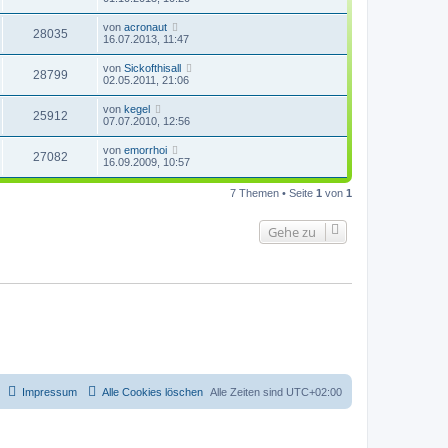
von
acronaut
28035
16.07.2013, 11:47
von
Sickofthisall
28799
02.05.2011, 21:06
von
kegel
25912
07.07.2010, 12:56
von
emorrhoi
27082
16.09.2009, 10:57
7 Themen • Seite
1
von
1
Gehe zu
Impressum
Alle Cookies löschen
Alle Zeiten sind
UTC+02:00