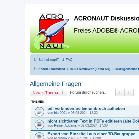
ACRONAUT Diskussio
Freies ADOBE® ACRO
Schnellzugriff
FAQ
Foren-Übersicht
<>
3D Reviewer (Tetra 4D)
<>
Allgemeine 
Allgemeine Fragen
Suche
Erw
Neues Thema
THEMEN
pdf verbinden Seitemumbruch aufheben
von
fritz2001
» 03.08.2024, 12:32
nicht sichtbaren Text in PDFs editieren (alte D
von
Reiner Addams
» 02.03.2024, 17:38
Export von Einzelteil aus einer 3D-Baugruppe
von
acrorookie
» 16.09.2013, 12:08