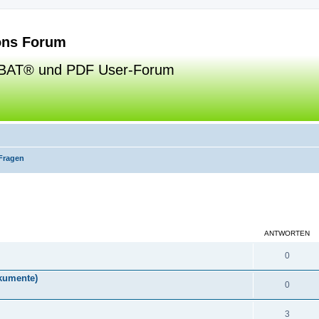
ns Forum
BAT® und PDF User-Forum
Fragen
eiterte Suche
ANTWORTEN
0
okumente)
0
3