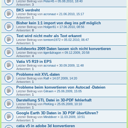
Letzter Beitrag von
Peter45
«
05.08.2010, 18:40
Antworten:
3
BKS verdreht
Letzter Beitrag von
acronaut
«
21.06.2010, 15:17
Antworten:
1
Bisher kein 1:1 import von dwg ins pdf möglich
Letzter Beitrag von
Holger81
«
17.06.2010, 08:56
Antworten:
8
Text wird nicht mehr als Text erkannt
Letzter Beitrag von
tomtom1972
«
05.02.2010, 06:47
Antworten:
1
Solidworks 2009 Daten lassen sich nicht konvertieren
Letzter Beitrag von
tiger&dragon
«
09.12.2009, 20:58
Antworten:
4
Vatia V5 R19 in EPS
Letzter Beitrag von
acronaut
«
30.09.2009, 11:48
Antworten:
1
Probleme mit XVL-daten
Letzter Beitrag von
Ralf
«
14.07.2009, 14:20
Antworten:
1
Probleme beim konvertieren von Autocad -Dateien
Letzter Beitrag von
Gilraen
«
25.06.2009, 15:05
Antworten:
1
Darstellung STL Datei in 3D-PDF fehlerhaft
Letzter Beitrag von
PinKing
«
25.05.2009, 10:10
Antworten:
1
Google Earth 3D Daten in 3D PDF überführen?
Letzter Beitrag von
Minddiver
«
11.03.2009, 10:51
Antworten:
1
catia v5 in adobe 3d konvertieren