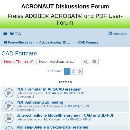
ACRONAUT Diskussions Forum
Freies ADOBE® ACROBAT® und PDF User-
Forum
FAQ
Anmelden
Foren-Übersicht
<>
Adobe Acrobat 3D Toolkit / Deep Exploration / SAP Visual Enterprise Author
<>
CAD Formate
CAD Formate
Suche
Erweiterte Suche
Neues Thema
1
2
Nächste
37 Themen
Themen
PDF Formular in AutoCAD erzeugen
Letzter Beitrag von
TEXTAR
«
23.06.2014, 11:01
Antworten:
2
PDF Auflösung zu niedrig
Letzter Beitrag von
CAD Junge
«
30.03.2011, 15:13
Antworten:
2
Unterschiedliche Modellhierarchie in CAD und 3D-PDF
Letzter Beitrag von
McRohrbach
«
17.09.2010, 09:00
Von step-Datei ein Vektor-Datei erstellen