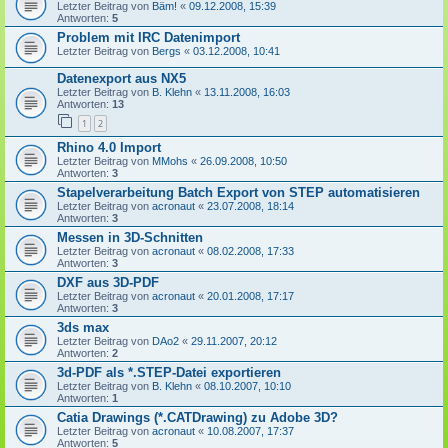
Letzter Beitrag von
Bäm!
«
09.12.2008, 15:39
Antworten:
5
Problem mit IRC Datenimport
Letzter Beitrag von
Bergs
«
03.12.2008, 10:41
Datenexport aus NX5
Letzter Beitrag von
B. Klehn
«
13.11.2008, 16:03
Antworten:
13
1
2
Rhino 4.0 Import
Letzter Beitrag von
MMohs
«
26.09.2008, 10:50
Antworten:
3
Stapelverarbeitung Batch Export von STEP automatisieren
Letzter Beitrag von
acronaut
«
23.07.2008, 18:14
Antworten:
3
Messen in 3D-Schnitten
Letzter Beitrag von
acronaut
«
08.02.2008, 17:33
Antworten:
3
DXF aus 3D-PDF
Letzter Beitrag von
acronaut
«
20.01.2008, 17:17
Antworten:
3
3ds max
Letzter Beitrag von
DAo2
«
29.11.2007, 20:12
Antworten:
2
3d-PDF als *.STEP-Datei exportieren
Letzter Beitrag von
B. Klehn
«
08.10.2007, 10:10
Antworten:
1
Catia Drawings (*.CATDrawing) zu Adobe 3D?
Letzter Beitrag von
acronaut
«
10.08.2007, 17:37
Antworten:
5