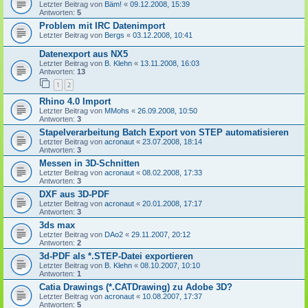
Letzter Beitrag von
Bäm!
«
09.12.2008, 15:39
Antworten:
5
Problem mit IRC Datenimport
Letzter Beitrag von
Bergs
«
03.12.2008, 10:41
Datenexport aus NX5
Letzter Beitrag von
B. Klehn
«
13.11.2008, 16:03
Antworten:
13
1
2
Rhino 4.0 Import
Letzter Beitrag von
MMohs
«
26.09.2008, 10:50
Antworten:
3
Stapelverarbeitung Batch Export von STEP automatisieren
Letzter Beitrag von
acronaut
«
23.07.2008, 18:14
Antworten:
3
Messen in 3D-Schnitten
Letzter Beitrag von
acronaut
«
08.02.2008, 17:33
Antworten:
3
DXF aus 3D-PDF
Letzter Beitrag von
acronaut
«
20.01.2008, 17:17
Antworten:
3
3ds max
Letzter Beitrag von
DAo2
«
29.11.2007, 20:12
Antworten:
2
3d-PDF als *.STEP-Datei exportieren
Letzter Beitrag von
B. Klehn
«
08.10.2007, 10:10
Antworten:
1
Catia Drawings (*.CATDrawing) zu Adobe 3D?
Letzter Beitrag von
acronaut
«
10.08.2007, 17:37
Antworten:
5