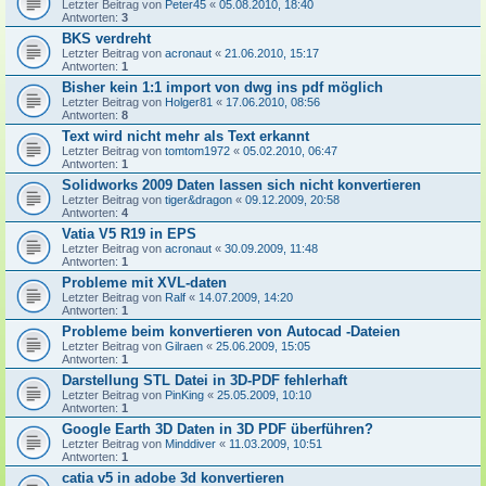
Letzter Beitrag von
Peter45
«
05.08.2010, 18:40
Antworten:
3
BKS verdreht
Letzter Beitrag von
acronaut
«
21.06.2010, 15:17
Antworten:
1
Bisher kein 1:1 import von dwg ins pdf möglich
Letzter Beitrag von
Holger81
«
17.06.2010, 08:56
Antworten:
8
Text wird nicht mehr als Text erkannt
Letzter Beitrag von
tomtom1972
«
05.02.2010, 06:47
Antworten:
1
Solidworks 2009 Daten lassen sich nicht konvertieren
Letzter Beitrag von
tiger&dragon
«
09.12.2009, 20:58
Antworten:
4
Vatia V5 R19 in EPS
Letzter Beitrag von
acronaut
«
30.09.2009, 11:48
Antworten:
1
Probleme mit XVL-daten
Letzter Beitrag von
Ralf
«
14.07.2009, 14:20
Antworten:
1
Probleme beim konvertieren von Autocad -Dateien
Letzter Beitrag von
Gilraen
«
25.06.2009, 15:05
Antworten:
1
Darstellung STL Datei in 3D-PDF fehlerhaft
Letzter Beitrag von
PinKing
«
25.05.2009, 10:10
Antworten:
1
Google Earth 3D Daten in 3D PDF überführen?
Letzter Beitrag von
Minddiver
«
11.03.2009, 10:51
Antworten:
1
catia v5 in adobe 3d konvertieren