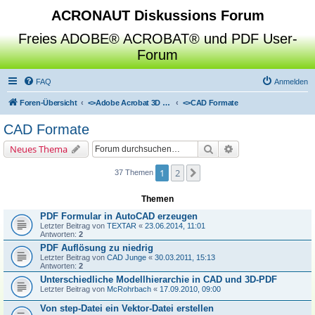
ACRONAUT Diskussions Forum
Freies ADOBE® ACROBAT® und PDF User-
Forum
FAQ
Anmelden
Foren-Übersicht
<>
Adobe Acrobat 3D Toolkit / Deep Exploration / SAP Visual Enterprise Author
<>
CAD Formate
CAD Formate
Suche
Erweiterte Suche
Neues Thema
1
2
Nächste
37 Themen
Themen
PDF Formular in AutoCAD erzeugen
Letzter Beitrag von
TEXTAR
«
23.06.2014, 11:01
Antworten:
2
PDF Auflösung zu niedrig
Letzter Beitrag von
CAD Junge
«
30.03.2011, 15:13
Antworten:
2
Unterschiedliche Modellhierarchie in CAD und 3D-PDF
Letzter Beitrag von
McRohrbach
«
17.09.2010, 09:00
Von step-Datei ein Vektor-Datei erstellen