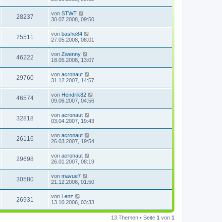
von
STWT
28237
30.07.2008, 09:50
von
basho84
25511
27.05.2008, 08:01
von
Zwenny
46222
18.05.2008, 13:07
von
acronaut
29760
31.12.2007, 14:57
von
Hendrik82
46574
09.06.2007, 04:56
von
acronaut
32818
03.04.2007, 19:43
von
acronaut
26116
26.03.2007, 19:54
von
acronaut
29698
26.01.2007, 08:19
von
mavue7
30580
21.12.2006, 01:50
von
Lenz
26931
13.10.2006, 03:33
13 Themen • Seite
1
von
1