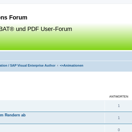
ns Forum
BAT® und PDF User-Forum
tion / SAP Visual Enterprise Author
<>
Animationen
eiterte Suche
ANTWORTEN
1
eim Rendern ab
1
0