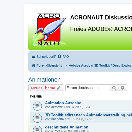
ACRONAUT Diskussio
Freies ADOBE® ACRO
Schnellzugriff
FAQ
Foren-Übersicht
<>
Adobe Acrobat 3D Toolkit / Deep Explora
Animationen
Suche
Erw
Neues Thema
THEMEN
Animation Ausgabe
von
demexx
» 09.04.2009, 12:41
3D Toolkit stürzt nach Animationserstellung b
von
basho84
» 21.05.2008, 17:51
geschnittene Animation
von
NPoet
» 20.08.2008, 08:02