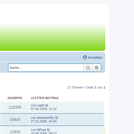
Anmelden
Suche
Erweiterte Suche
13 Themen • Seite
1
von
1
ZUGRIFFE
LETZTER BEITRAG
von
raphi
122359
07.05.2009, 11:24
von
anosworthy
25933
27.11.2008, 16:44
von
NPoet
21933
20.08.2008, 08:02