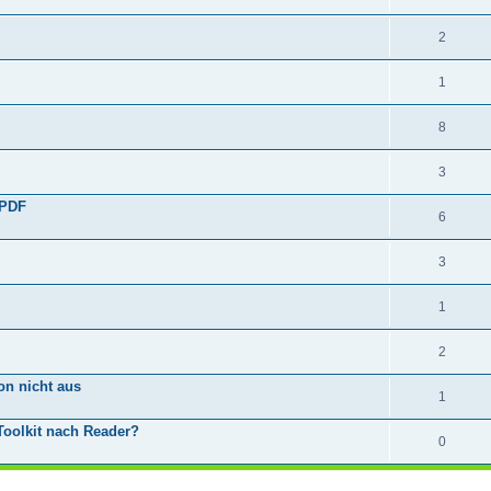
2
1
8
3
 PDF
6
3
1
2
on nicht aus
1
Toolkit nach Reader?
0