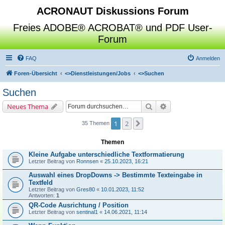
ACRONAUT Diskussions Forum
Freies ADOBE® ACROBAT® und PDF User-
Forum
FAQ
Anmelden
Foren-Übersicht
<>
Dienstleistungen/Jobs
<>
Suchen
Suchen
Suche
Erweiterte Suche
Neues Thema
1
2
Nächste
35 Themen
Themen
Kleine Aufgabe unterschiedliche Textformatierung
Letzter Beitrag von
Ronnsen
«
25.10.2023, 16:21
Auswahl eines DropDowns -> Bestimmte Texteingabe in
Textfeld
Letzter Beitrag von
Gres80
«
10.01.2023, 11:52
Antworten:
1
QR-Code Ausrichtung / Position
Letzter Beitrag von
sentinal1
«
14.06.2021, 11:14