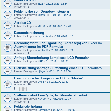
Wenn Funktion
Letzter Beitrag von
li121
«
28.02.2021, 12:34
Antworten:
2
Feldeingabe soll Dropdown steuern
Letzter Beitrag von
Mike05
«
13.01.2021, 09:53
Antworten:
2
Acrobat 3D
Letzter Beitrag von
Mike05
«
09.01.2021, 17:28
Datumsberechnung
Letzter Beitrag von
Peter Blind
«
21.04.2020, 19:13
Rechnungsformular Ergänzung: Adresse(n) von Excel im
Auswahlmenu im PDF Formular
Letzter Beitrag von
sentinal1
«
28.08.2019, 13:09
Antworten:
1
Anfrage Überarbeitung komplexes LCD Formular
Letzter Beitrag von
KKD
«
18.02.2019, 10:52
Dienstleistungsanfrage - Erstellung eines PDF Formulars
Letzter Beitrag von
hjthyen
«
05.11.2018, 12:06
Psychologischer Fragebogen PDF > "Maske"
Letzter Beitrag von
DMR
«
13.02.2017, 22:40
Antworten:
18
1
2
Stellenangebot LiveCycle, 6-9 Monate, ab sofort
Letzter Beitrag von
Hayder
«
07.08.2016, 10:37
Antworten:
1
Feldwiederholung
Letzter Beitrag von
Formulare
«
09.12.2015, 10:36