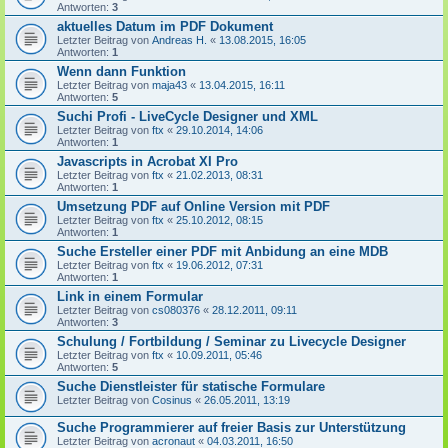
Antworten:
3
aktuelles Datum im PDF Dokument
Letzter Beitrag von
Andreas H.
«
13.08.2015, 16:05
Antworten:
1
Wenn dann Funktion
Letzter Beitrag von
maja43
«
13.04.2015, 16:11
Antworten:
5
Suchi Profi - LiveCycle Designer und XML
Letzter Beitrag von
ftx
«
29.10.2014, 14:06
Antworten:
1
Javascripts in Acrobat XI Pro
Letzter Beitrag von
ftx
«
21.02.2013, 08:31
Antworten:
1
Umsetzung PDF auf Online Version mit PDF
Letzter Beitrag von
ftx
«
25.10.2012, 08:15
Antworten:
1
Suche Ersteller einer PDF mit Anbidung an eine MDB
Letzter Beitrag von
ftx
«
19.06.2012, 07:31
Antworten:
1
Link in einem Formular
Letzter Beitrag von
cs080376
«
28.12.2011, 09:11
Antworten:
3
Schulung / Fortbildung / Seminar zu Livecycle Designer
Letzter Beitrag von
ftx
«
10.09.2011, 05:46
Antworten:
5
Suche Dienstleister für statische Formulare
Letzter Beitrag von
Cosinus
«
26.05.2011, 13:19
Suche Programmierer auf freier Basis zur Unterstützung
Letzter Beitrag von
acronaut
«
04.03.2011, 16:50