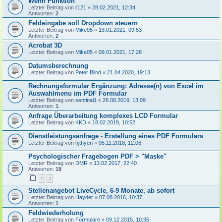
Wenn Funktion
Letzter Beitrag von
li121
«
28.02.2021, 12:34
Antworten:
2
Feldeingabe soll Dropdown steuern
Letzter Beitrag von
Mike05
«
13.01.2021, 09:53
Antworten:
2
Acrobat 3D
Letzter Beitrag von
Mike05
«
09.01.2021, 17:28
Datumsberechnung
Letzter Beitrag von
Peter Blind
«
21.04.2020, 19:13
Rechnungsformular Ergänzung: Adresse(n) von Excel im
Auswahlmenu im PDF Formular
Letzter Beitrag von
sentinal1
«
28.08.2019, 13:09
Antworten:
1
Anfrage Überarbeitung komplexes LCD Formular
Letzter Beitrag von
KKD
«
18.02.2019, 10:52
Dienstleistungsanfrage - Erstellung eines PDF Formulars
Letzter Beitrag von
hjthyen
«
05.11.2018, 12:06
Psychologischer Fragebogen PDF > "Maske"
Letzter Beitrag von
DMR
«
13.02.2017, 22:40
Antworten:
18
1
2
Stellenangebot LiveCycle, 6-9 Monate, ab sofort
Letzter Beitrag von
Hayder
«
07.08.2016, 10:37
Antworten:
1
Feldwiederholung
Letzter Beitrag von
Formulare
«
09.12.2015, 10:36