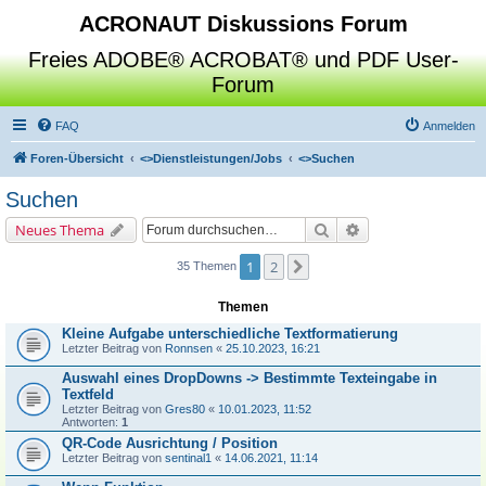
ACRONAUT Diskussions Forum
Freies ADOBE® ACROBAT® und PDF User-
Forum
FAQ
Anmelden
Foren-Übersicht
<>
Dienstleistungen/Jobs
<>
Suchen
Suchen
Suche
Erweiterte Suche
Neues Thema
1
2
Nächste
35 Themen
Themen
Kleine Aufgabe unterschiedliche Textformatierung
Letzter Beitrag von
Ronnsen
«
25.10.2023, 16:21
Auswahl eines DropDowns -> Bestimmte Texteingabe in
Textfeld
Letzter Beitrag von
Gres80
«
10.01.2023, 11:52
Antworten:
1
QR-Code Ausrichtung / Position
Letzter Beitrag von
sentinal1
«
14.06.2021, 11:14