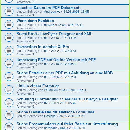
Antworten:
3
aktuelles Datum im PDF Dokument
Letzter Beitrag von
Andreas H.
«
13.08.2015, 16:05
Antworten:
1
Wenn dann Funktion
Letzter Beitrag von
maja43
«
13.04.2015, 16:11
Antworten:
5
Suchi Profi - LiveCycle Designer und XML
Letzter Beitrag von
ftx
«
29.10.2014, 14:06
Antworten:
1
Javascripts in Acrobat XI Pro
Letzter Beitrag von
ftx
«
21.02.2013, 08:31
Antworten:
1
Umsetzung PDF auf Online Version mit PDF
Letzter Beitrag von
ftx
«
25.10.2012, 08:15
Antworten:
1
Suche Ersteller einer PDF mit Anbidung an eine MDB
Letzter Beitrag von
ftx
«
19.06.2012, 07:31
Antworten:
1
Link in einem Formular
Letzter Beitrag von
cs080376
«
28.12.2011, 09:11
Antworten:
3
Schulung / Fortbildung / Seminar zu Livecycle Designer
Letzter Beitrag von
ftx
«
10.09.2011, 05:46
Antworten:
5
Suche Dienstleister für statische Formulare
Letzter Beitrag von
Cosinus
«
26.05.2011, 13:19
Suche Programmierer auf freier Basis zur Unterstützung
Letzter Beitrag von
acronaut
«
04.03.2011, 16:50