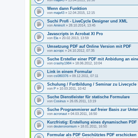
von
maja43
» 13.04.2015, 16:36
Wenn dann Funktion
von
maja43
» 12.04.2015, 12:15
Suchi Profi - LiveCycle Designer und XML
von
AminoX
» 28.10.2014, 13:45
Javascripts in Acrobat XI Pro
von
Ela
» 20.02.2013, 13:59
Umsetzung PDF auf Online Version mit PDF
von
acropc
» 24.10.2012, 07:35
Suche Ersteller einer PDF mit Anbidung an ei
von
crashy1984
» 18.06.2012, 10:04
Link in einem Formular
von
cs080376
» 09.12.2011, 07:11
Schulung / Fortbildung / Seminar zu Livecycle
von
P
» 10.03.2011, 10:42
Suche Dienstleister für statische Formulare
von
Cosinus
» 26.05.2011, 13:19
Suche Programmierer auf freier Basis zur Unte
von
acronaut
» 04.03.2011, 16:50
Kurzfristig: Erstellung eines dynamischen PDF
von
deuteronomium
» 18.01.2011, 16:50
Formular als PDF Geschütztes PDF erschicken