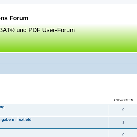
ns Forum
BAT® und PDF User-Forum
eiterte Suche
ANTWORTEN
ung
0
gabe in Textfeld
1
0