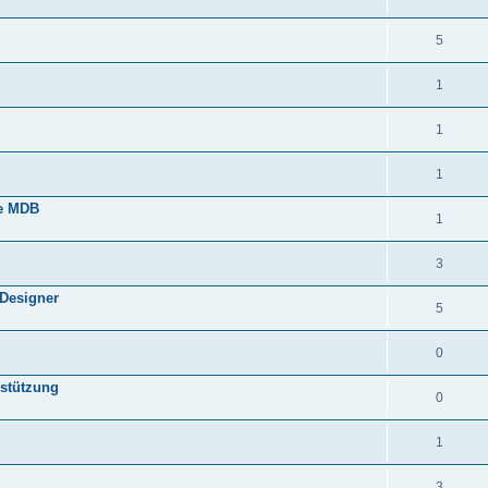
5
1
1
1
ne MDB
1
3
 Designer
5
0
rstützung
0
1
3