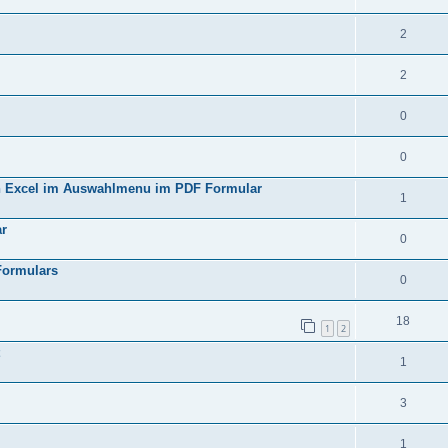
2
2
0
0
n Excel im Auswahlmenu im PDF Formular
1
ar
0
 Formulars
0
18
1
2
1
3
1