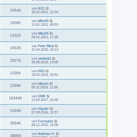
von
li121
20546
28.02.2021, 12:34
von
Mike05
18360
13.01.2021, 09:53
von
Mike05
14325
09.01.2021, 17:28
von
Peter Blind
24528
21.04.2020, 19:13
von
sentinal1
29278
28.08.2019, 13:09
von
KKD
23384
18.02.2019, 10:52
von
hjthyen
22896
05.11.2018, 12:06
von
DMR
163449
13.02.2017, 22:40
von
Hayder
51648
07.08.2016, 10:37
von
Formulare
35646
09.12.2015, 10:36
von
Andreas H.
38869