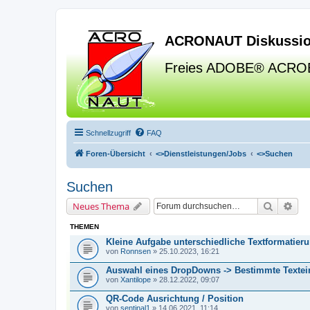
ACRONAUT Diskussio
Freies ADOBE® ACRO
Schnellzugriff
FAQ
Foren-Übersicht
<>
Dienstleistungen/Jobs
<>
Suchen
Suchen
Suche
Erw
Neues Thema
THEMEN
Kleine Aufgabe unterschiedliche Textformatier
von
Ronnsen
» 25.10.2023, 16:21
Auswahl eines DropDowns -> Bestimmte Textein
von
Xantilope
» 28.12.2022, 09:07
QR-Code Ausrichtung / Position
von
sentinal1
» 14.06.2021, 11:14