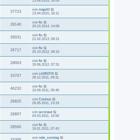
13.08.2015, 16:05
von
maja43
37723
13.04.2015, 16:11
von
ftx
28140
29.10.2014, 14:06
von
ftx
35031
21.02.2013, 08:31
von
ftx
26717
25.10.2012, 08:15
von
ftx
28003
19.06.2012, 07:31
von
cs080376
33707
28.12.2011, 09:11
von
ftx
46232
10.09.2011, 05:46
von
Cosinus
26825
26.05.2011, 13:19
von
acronaut
26807
04.03.2011, 16:50
von
ftx
28560
19.01.2011, 07:43
von
nele_sonntag
33305