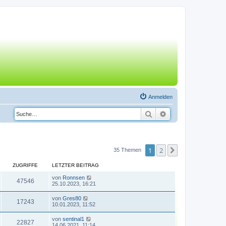
Anmelden
Suche
Erweiterte Suche
1
2
Nächste
35 Themen
ZUGRIFFE
LETZTER BEITRAG
von
Ronnsen
47546
25.10.2023, 16:21
von
Gres80
17243
10.01.2023, 11:52
von
sentinal1
22827
14.06.2021, 11:14