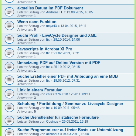
Antworten:
3
aktuelles Datum im PDF Dokument
Letzter Beitrag von
Andreas H.
«
13.08.2015, 16:05
Antworten:
1
Wenn dann Funktion
Letzter Beitrag von
maja43
«
13.04.2015, 16:11
Antworten:
5
Suchi Profi - LiveCycle Designer und XML
Letzter Beitrag von
ftx
«
29.10.2014, 14:06
Antworten:
1
Javascripts in Acrobat XI Pro
Letzter Beitrag von
ftx
«
21.02.2013, 08:31
Antworten:
1
Umsetzung PDF auf Online Version mit PDF
Letzter Beitrag von
ftx
«
25.10.2012, 08:15
Antworten:
1
Suche Ersteller einer PDF mit Anbidung an eine MDB
Letzter Beitrag von
ftx
«
19.06.2012, 07:31
Antworten:
1
Link in einem Formular
Letzter Beitrag von
cs080376
«
28.12.2011, 09:11
Antworten:
3
Schulung / Fortbildung / Seminar zu Livecycle Designer
Letzter Beitrag von
ftx
«
10.09.2011, 05:46
Antworten:
5
Suche Dienstleister für statische Formulare
Letzter Beitrag von
Cosinus
«
26.05.2011, 13:19
Suche Programmierer auf freier Basis zur Unterstützung
Letzter Beitrag von
acronaut
«
04.03.2011, 16:50