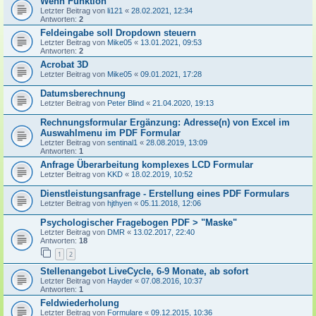
Wenn Funktion
Letzter Beitrag von
li121
«
28.02.2021, 12:34
Antworten:
2
Feldeingabe soll Dropdown steuern
Letzter Beitrag von
Mike05
«
13.01.2021, 09:53
Antworten:
2
Acrobat 3D
Letzter Beitrag von
Mike05
«
09.01.2021, 17:28
Datumsberechnung
Letzter Beitrag von
Peter Blind
«
21.04.2020, 19:13
Rechnungsformular Ergänzung: Adresse(n) von Excel im
Auswahlmenu im PDF Formular
Letzter Beitrag von
sentinal1
«
28.08.2019, 13:09
Antworten:
1
Anfrage Überarbeitung komplexes LCD Formular
Letzter Beitrag von
KKD
«
18.02.2019, 10:52
Dienstleistungsanfrage - Erstellung eines PDF Formulars
Letzter Beitrag von
hjthyen
«
05.11.2018, 12:06
Psychologischer Fragebogen PDF > "Maske"
Letzter Beitrag von
DMR
«
13.02.2017, 22:40
Antworten:
18
1
2
Stellenangebot LiveCycle, 6-9 Monate, ab sofort
Letzter Beitrag von
Hayder
«
07.08.2016, 10:37
Antworten:
1
Feldwiederholung
Letzter Beitrag von
Formulare
«
09.12.2015, 10:36