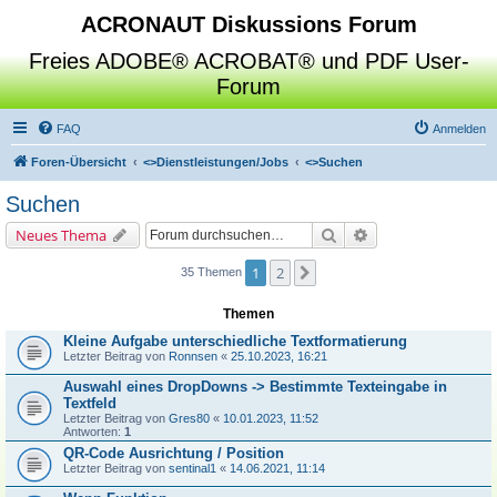
ACRONAUT Diskussions Forum
Freies ADOBE® ACROBAT® und PDF User-
Forum
FAQ
Anmelden
Foren-Übersicht
<>
Dienstleistungen/Jobs
<>
Suchen
Suchen
Suche
Erweiterte Suche
Neues Thema
1
2
Nächste
35 Themen
Themen
Kleine Aufgabe unterschiedliche Textformatierung
Letzter Beitrag von
Ronnsen
«
25.10.2023, 16:21
Auswahl eines DropDowns -> Bestimmte Texteingabe in
Textfeld
Letzter Beitrag von
Gres80
«
10.01.2023, 11:52
Antworten:
1
QR-Code Ausrichtung / Position
Letzter Beitrag von
sentinal1
«
14.06.2021, 11:14