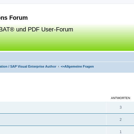
ns Forum
BAT® und PDF User-Forum
tion / SAP Visual Enterprise Author
<>
Allgemeine Fragen
eiterte Suche
ANTWORTEN
3
2
1