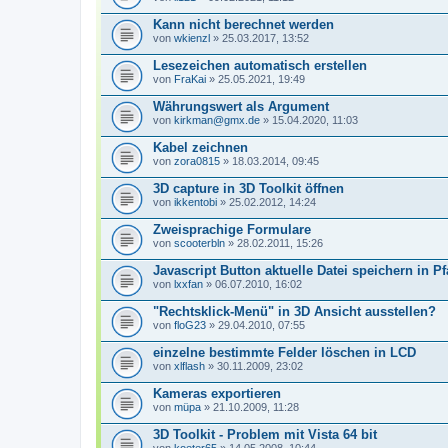
Kann nicht berechnet werden
von
wkienzl
» 25.03.2017, 13:52
Lesezeichen automatisch erstellen
von
FraKai
» 25.05.2021, 19:49
Währungswert als Argument
von
kirkman@gmx.de
» 15.04.2020, 11:03
Kabel zeichnen
von
zora0815
» 18.03.2014, 09:45
3D capture in 3D Toolkit öffnen
von
ikkentobi
» 25.02.2012, 14:24
Zweisprachige Formulare
von
scooterbln
» 28.02.2011, 15:26
Javascript Button aktuelle Datei speichern in P
von
lxxfan
» 06.07.2010, 16:02
"Rechtsklick-Menü" in 3D Ansicht ausstellen?
von
floG23
» 29.04.2010, 07:55
einzelne bestimmte Felder löschen in LCD
von
xlflash
» 30.11.2009, 23:02
Kameras exportieren
von
müpa
» 21.10.2009, 11:28
3D Toolkit - Problem mit Vista 64 bit