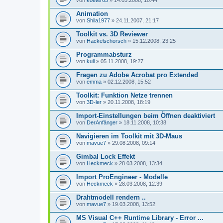
von
koeter65
» 14.05.2008, 10:44
Animation
von
Shila1977
» 24.11.2007, 21:17
Toolkit vs. 3D Reviewer
von
Hackelschorsch
» 15.12.2008, 23:25
Programmabsturz
von
kuli
» 05.11.2008, 19:27
Fragen zu Adobe Acrobat pro Extended
von
emma
» 02.12.2008, 15:52
Toolkit: Funktion Netze trennen
von
3D-ler
» 20.11.2008, 18:19
Import-Einstellungen beim Öffnen deaktiviert
von
DerAnfänger
» 18.11.2008, 10:38
Navigieren im Toolkit mit 3D-Maus
von
mavue7
» 29.08.2008, 09:14
Gimbal Lock Effekt
von
Heckmeck
» 28.03.2008, 13:34
Import ProEngineer - Modelle
von
Heckmeck
» 28.03.2008, 12:39
Drahtmodell rendern ..
von
mavue7
» 19.03.2008, 13:52
MS Visual C++ Runtime Library - Error ...