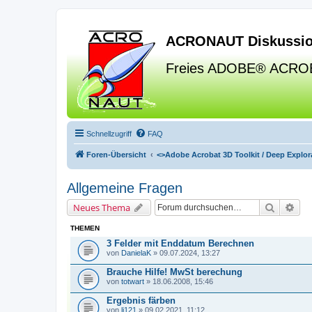
ACRONAUT Diskussio
Freies ADOBE® ACRO
Schnellzugriff
FAQ
Foren-Übersicht
<>
Adobe Acrobat 3D Toolkit / Deep Explora
Allgemeine Fragen
Suche
Erw
Neues Thema
THEMEN
3 Felder mit Enddatum Berechnen
von
DanielaK
» 09.07.2024, 13:27
Brauche Hilfe! MwSt berechung
von
totwart
» 18.06.2008, 15:46
Ergebnis färben
von
li121
» 09.02.2021, 11:12