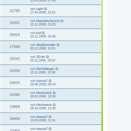
23.04.2009, 07:45
von
raphi
32780
17.04.2009, 15:51
von
Hackelschorsch
26301
15.12.2008, 23:25
von
kuli
30910
10.12.2008, 18:46
von
Straßenmaler
27599
03.12.2008, 10:01
von
3D-ler
29242
20.11.2008, 19:52
von
DerAnfänger
24356
18.11.2008, 10:38
von
mavue7
24635
29.08.2008, 09:14
von
Heckmeck
24380
28.03.2008, 13:34
von
Heckmeck
23869
28.03.2008, 12:39
von
mavue7
28406
19.03.2008, 21:51
von
mavue7
22304