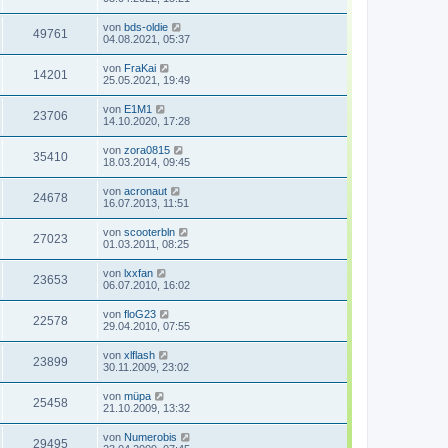
von
bds-oldie
49761
04.08.2021, 05:37
von
FraKai
14201
25.05.2021, 19:49
von
E1M1
23706
14.10.2020, 17:28
von
zora0815
35410
18.03.2014, 09:45
von
acronaut
24678
16.07.2013, 11:51
von
scooterbln
27023
01.03.2011, 08:25
von
lxxfan
23653
06.07.2010, 16:02
von
floG23
22578
29.04.2010, 07:55
von
xlflash
23899
30.11.2009, 23:02
von
müpa
25458
21.10.2009, 13:32
von
Numerobis
29495