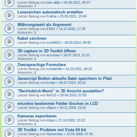
Letzter Beitrag von
bds-oldie
«
04.08.2021, 05:37
Antworten:
7
Lesezeichen automatisch erstellen
Letzter Beitrag von
FraKai
«
25.05.2021, 19:49
Währungswert als Argument
Letzter Beitrag von
E1M1
«
14.10.2020, 17:28
Antworten:
1
Kabel zeichnen
Letzter Beitrag von
zora0815
«
18.03.2014, 09:45
3D capture in 3D Toolkit öffnen
Letzter Beitrag von
acronaut
«
16.07.2013, 11:51
Antworten:
1
Zweisprachige Formulare
Letzter Beitrag von
scooterbln
«
01.03.2011, 08:25
Antworten:
2
Javascript Button aktuelle Datei speichern in Pfad
Letzter Beitrag von
lxxfan
«
06.07.2010, 16:02
"Rechtsklick-Menü" in 3D Ansicht ausstellen?
Letzter Beitrag von
floG23
«
29.04.2010, 07:55
einzelne bestimmte Felder löschen in LCD
Letzter Beitrag von
xlflash
«
30.11.2009, 23:02
Kameras exportieren
Letzter Beitrag von
müpa
«
21.10.2009, 13:32
Antworten:
2
3D Toolkit - Problem mit Vista 64 bit
Letzter Beitrag von
Numerobis
«
23.04.2009, 07:45