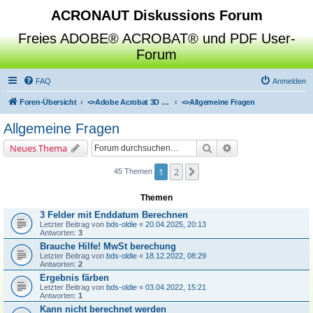
ACRONAUT Diskussions Forum
Freies ADOBE® ACROBAT® und PDF User-
Forum
FAQ
Anmelden
Foren-Übersicht
<>
Adobe Acrobat 3D Toolkit / Deep Exploration / SAP Visual Enterprise Author
<>
Allgemeine Fragen
Allgemeine Fragen
Suche
Erweiterte Suche
Neues Thema
1
2
Nächste
45 Themen
Themen
3 Felder mit Enddatum Berechnen
Letzter Beitrag von
bds-oldie
«
20.04.2025, 20:13
Antworten:
3
Brauche Hilfe! MwSt berechung
Letzter Beitrag von
bds-oldie
«
18.12.2022, 08:29
Antworten:
2
Ergebnis färben
Letzter Beitrag von
bds-oldie
«
03.04.2022, 15:21
Antworten:
1
Kann nicht berechnet werden