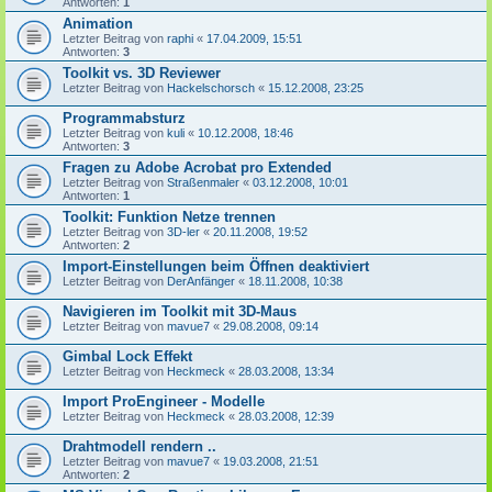
Antworten:
1
Animation
Letzter Beitrag von
raphi
«
17.04.2009, 15:51
Antworten:
3
Toolkit vs. 3D Reviewer
Letzter Beitrag von
Hackelschorsch
«
15.12.2008, 23:25
Programmabsturz
Letzter Beitrag von
kuli
«
10.12.2008, 18:46
Antworten:
3
Fragen zu Adobe Acrobat pro Extended
Letzter Beitrag von
Straßenmaler
«
03.12.2008, 10:01
Antworten:
1
Toolkit: Funktion Netze trennen
Letzter Beitrag von
3D-ler
«
20.11.2008, 19:52
Antworten:
2
Import-Einstellungen beim Öffnen deaktiviert
Letzter Beitrag von
DerAnfänger
«
18.11.2008, 10:38
Navigieren im Toolkit mit 3D-Maus
Letzter Beitrag von
mavue7
«
29.08.2008, 09:14
Gimbal Lock Effekt
Letzter Beitrag von
Heckmeck
«
28.03.2008, 13:34
Import ProEngineer - Modelle
Letzter Beitrag von
Heckmeck
«
28.03.2008, 12:39
Drahtmodell rendern ..
Letzter Beitrag von
mavue7
«
19.03.2008, 21:51
Antworten:
2