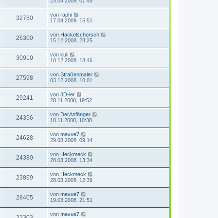
23.04.2009, 07:45
von
raphi
32780
17.04.2009, 15:51
von
Hackelschorsch
26300
15.12.2008, 23:25
von
kuli
30910
10.12.2008, 18:46
von
Straßenmaler
27598
03.12.2008, 10:01
von
3D-ler
29241
20.11.2008, 19:52
von
DerAnfänger
24356
18.11.2008, 10:38
von
mavue7
24628
29.08.2008, 09:14
von
Heckmeck
24380
28.03.2008, 13:34
von
Heckmeck
23869
28.03.2008, 12:39
von
mavue7
28405
19.03.2008, 21:51
von
mavue7
22303