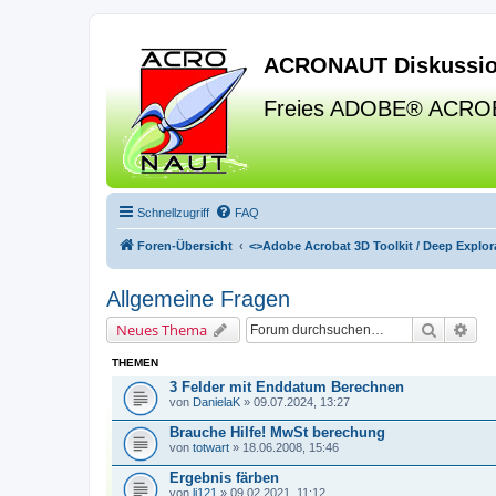
ACRONAUT Diskussio
Freies ADOBE® ACRO
Schnellzugriff
FAQ
Foren-Übersicht
<>
Adobe Acrobat 3D Toolkit / Deep Explora
Allgemeine Fragen
Suche
Erw
Neues Thema
THEMEN
3 Felder mit Enddatum Berechnen
von
DanielaK
» 09.07.2024, 13:27
Brauche Hilfe! MwSt berechung
von
totwart
» 18.06.2008, 15:46
Ergebnis färben
von
li121
» 09.02.2021, 11:12