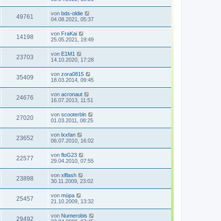
von
bds-oldie
49761
04.08.2021, 05:37
von
FraKai
14198
25.05.2021, 19:49
von
E1M1
23703
14.10.2020, 17:28
von
zora0815
35409
18.03.2014, 09:45
von
acronaut
24676
16.07.2013, 11:51
von
scooterbln
27020
01.03.2011, 08:25
von
lxxfan
23652
06.07.2010, 16:02
von
floG23
22577
29.04.2010, 07:55
von
xlflash
23898
30.11.2009, 23:02
von
müpa
25457
21.10.2009, 13:32
von
Numerobis
29492