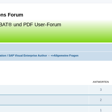
ns Forum
BAT® und PDF User-Forum
tion / SAP Visual Enterprise Author
<>
Allgemeine Fragen
eiterte Suche
ANTWORTEN
3
2
1