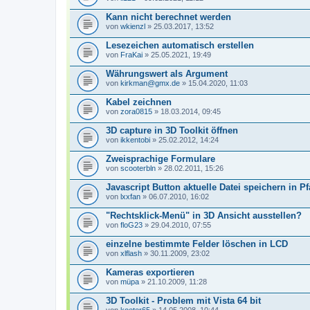
Kann nicht berechnet werden
von
wkienzl
» 25.03.2017, 13:52
Lesezeichen automatisch erstellen
von
FraKai
» 25.05.2021, 19:49
Währungswert als Argument
von
kirkman@gmx.de
» 15.04.2020, 11:03
Kabel zeichnen
von
zora0815
» 18.03.2014, 09:45
3D capture in 3D Toolkit öffnen
von
ikkentobi
» 25.02.2012, 14:24
Zweisprachige Formulare
von
scooterbln
» 28.02.2011, 15:26
Javascript Button aktuelle Datei speichern in P
von
lxxfan
» 06.07.2010, 16:02
"Rechtsklick-Menü" in 3D Ansicht ausstellen?
von
floG23
» 29.04.2010, 07:55
einzelne bestimmte Felder löschen in LCD
von
xlflash
» 30.11.2009, 23:02
Kameras exportieren
von
müpa
» 21.10.2009, 11:28
3D Toolkit - Problem mit Vista 64 bit