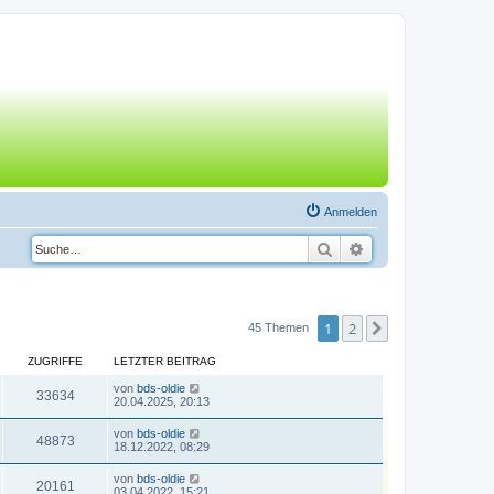
Anmelden
Suche
Erweiterte Suche
1
2
Nächste
45 Themen
ZUGRIFFE
LETZTER BEITRAG
von
bds-oldie
33634
20.04.2025, 20:13
von
bds-oldie
48873
18.12.2022, 08:29
von
bds-oldie
20161
03.04.2022, 15:21