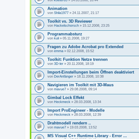
von
koeter65
» 14.05.2008, 10:44
Animation
von
Shila1977
» 24.11.2007, 21:17
Toolkit vs. 3D Reviewer
von
Hackelschorsch
» 15.12.2008, 23:25
Programmabsturz
von
kuli
» 05.11.2008, 19:27
Fragen zu Adobe Acrobat pro Extended
von
emma
» 02.12.2008, 15:52
Toolkit: Funktion Netze trennen
von
3D-ler
» 20.11.2008, 18:19
Import-Einstellungen beim Öffnen deaktiviert
von
DerAnfänger
» 18.11.2008, 10:38
Navigieren im Toolkit mit 3D-Maus
von
mavue7
» 29.08.2008, 09:14
Gimbal Lock Effekt
von
Heckmeck
» 28.03.2008, 13:34
Import ProEngineer - Modelle
von
Heckmeck
» 28.03.2008, 12:39
Drahtmodell rendern ..
von
mavue7
» 19.03.2008, 13:52
MS Visual C++ Runtime Library - Error ...