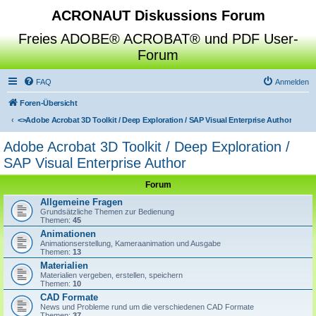
ACRONAUT Diskussions Forum
Freies ADOBE® ACROBAT® und PDF User-
Forum
FAQ
Anmelden
Foren-Übersicht
<>
Adobe Acrobat 3D Toolkit / Deep Exploration / SAP Visual Enterprise Author
Adobe Acrobat 3D Toolkit / Deep Exploration /
SAP Visual Enterprise Author
Forum
Allgemeine Fragen
Grundsätzliche Themen zur Bedienung
Themen:
45
Animationen
Animationserstellung, Kameraanimation und Ausgabe
Themen:
13
Materialien
Materialien vergeben, erstellen, speichern
Themen:
10
CAD Formate
News und Probleme rund um die verschiedenen CAD Formate
Themen:
37