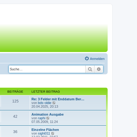
Anmelden
Suche
Erweiterte Suche
BEITRÄGE
LETZTER BEITRAG
Re: 3 Felder mit Enddatum Ber…
125
N
von
bds-oldie
e
20.04.2025, 20:13
u
e
Animation Ausgabe
42
s
N
von
raphi
t
e
07.05.2009, 11:24
e
u
r
e
Einzelne Flächen
36
B
s
N
von
sight011
e
t
e