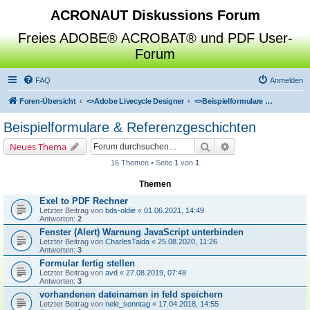
ACRONAUT Diskussions Forum
Freies ADOBE® ACROBAT® und PDF User-
Forum
FAQ
Anmelden
Foren-Übersicht
<>
Adobe Livecycle Designer
<>
Beispielformulare & Referenzgeschichten
Beispielformulare & Referenzgeschichten
Suche
Erweiterte Suche
Neues Thema
16 Themen • Seite
1
von
1
Themen
Exel to PDF Rechner
Letzter Beitrag von
bds-oldie
«
01.06.2021, 14:49
Antworten:
2
Fenster (Alert) Warnung JavaScript unterbinden
Letzter Beitrag von
CharlesTaida
«
25.08.2020, 11:26
Antworten:
3
Formular fertig stellen
Letzter Beitrag von
avd
«
27.08.2019, 07:48
Antworten:
3
vorhandenen dateinamen in feld speichern
Letzter Beitrag von
nele_sonntag
«
17.04.2018, 14:55