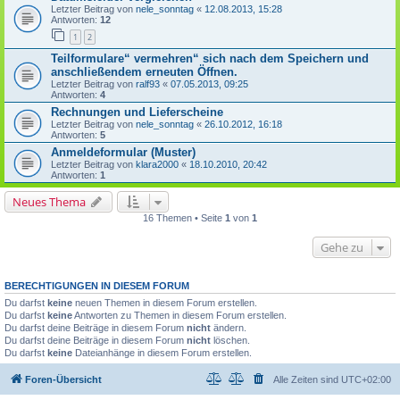
Letzter Beitrag von
nele_sonntag
«
12.08.2013, 15:28
Antworten:
12
1
2
Teilformulare“ vermehren“ sich nach dem Speichern und
anschließendem erneuten Öffnen.
Letzter Beitrag von
ralf93
«
07.05.2013, 09:25
Antworten:
4
Rechnungen und Lieferscheine
Letzter Beitrag von
nele_sonntag
«
26.10.2012, 16:18
Antworten:
5
Anmeldeformular (Muster)
Letzter Beitrag von
klara2000
«
18.10.2010, 20:42
Antworten:
1
Neues Thema
16 Themen • Seite
1
von
1
Gehe zu
BERECHTIGUNGEN IN DIESEM FORUM
Du darfst
keine
neuen Themen in diesem Forum erstellen.
Du darfst
keine
Antworten zu Themen in diesem Forum erstellen.
Du darfst deine Beiträge in diesem Forum
nicht
ändern.
Du darfst deine Beiträge in diesem Forum
nicht
löschen.
Du darfst
keine
Dateianhänge in diesem Forum erstellen.
Foren-Übersicht
Alle Zeiten sind
UTC+02:00