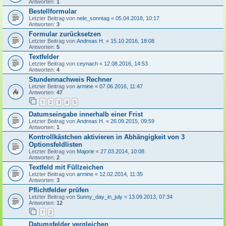
Antworten:
1
Bestellformular
Letzter Beitrag von
nele_sonntag
«
05.04.2018, 10:17
Antworten:
3
Formular zurücksetzen
Letzter Beitrag von
Andreas H.
«
15.10.2016, 18:08
Antworten:
5
Textfelder
Letzter Beitrag von
ceynach
«
12.08.2016, 14:53
Antworten:
4
Stundennachweis Rechner
Letzter Beitrag von
armine
«
07.06.2016, 11:47
Antworten:
47
1
2
3
4
5
Datumseingabe innerhalb einer Frist
Letzter Beitrag von
Andreas H.
«
26.09.2015, 09:59
Antworten:
1
Kontrollkästchen aktivieren in Abhängigkeit von 3
Optionsfeldlisten
Letzter Beitrag von
Majorie
«
27.03.2014, 10:08
Antworten:
2
Textfeld mit Füllzeichen
Letzter Beitrag von
armine
«
12.02.2014, 11:35
Antworten:
3
Pflichtfelder prüfen
Letzter Beitrag von
Sunny_day_in_july
«
13.09.2013, 07:34
Antworten:
12
1
2
Datumsfelder vergleichen