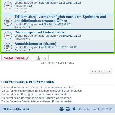
Letzter Beitrag von
nele_sonntag
«
12.08.2013, 15:28
Antworten:
12
1
2
Teilformulare“ vermehren“ sich nach dem Speichern und
anschließendem erneuten Öffnen.
Letzter Beitrag von
ralf93
«
07.05.2013, 09:25
Antworten:
4
Rechnungen und Lieferscheine
Letzter Beitrag von
nele_sonntag
«
26.10.2012, 16:18
Antworten:
5
Anmeldeformular (Muster)
Letzter Beitrag von
klara2000
«
18.10.2010, 20:42
Antworten:
1
Neues Thema
16 Themen • Seite
1
von
1
Gehe zu
BERECHTIGUNGEN IN DIESEM FORUM
Du darfst
keine
neuen Themen in diesem Forum erstellen.
Du darfst
keine
Antworten zu Themen in diesem Forum erstellen.
Du darfst deine Beiträge in diesem Forum
nicht
ändern.
Du darfst deine Beiträge in diesem Forum
nicht
löschen.
Du darfst
keine
Dateianhänge in diesem Forum erstellen.
Foren-Übersicht
Alle Zeiten sind
UTC+02:00