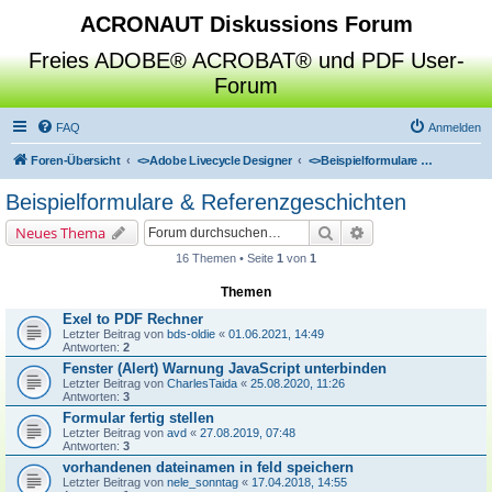
ACRONAUT Diskussions Forum
Freies ADOBE® ACROBAT® und PDF User-
Forum
FAQ
Anmelden
Foren-Übersicht
<>
Adobe Livecycle Designer
<>
Beispielformulare & Referenzgeschichten
Beispielformulare & Referenzgeschichten
Suche
Erweiterte Suche
Neues Thema
16 Themen • Seite
1
von
1
Themen
Exel to PDF Rechner
Letzter Beitrag von
bds-oldie
«
01.06.2021, 14:49
Antworten:
2
Fenster (Alert) Warnung JavaScript unterbinden
Letzter Beitrag von
CharlesTaida
«
25.08.2020, 11:26
Antworten:
3
Formular fertig stellen
Letzter Beitrag von
avd
«
27.08.2019, 07:48
Antworten:
3
vorhandenen dateinamen in feld speichern
Letzter Beitrag von
nele_sonntag
«
17.04.2018, 14:55