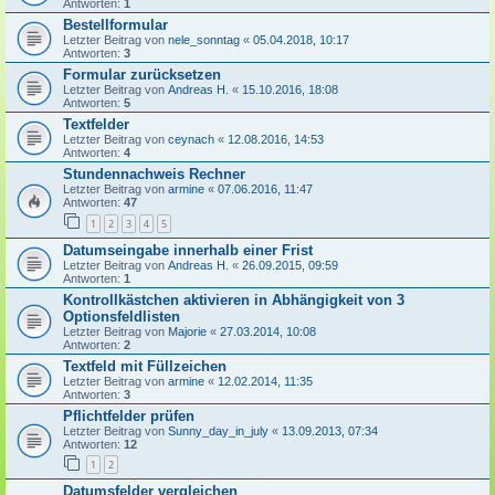
Antworten:
1
Bestellformular
Letzter Beitrag von
nele_sonntag
«
05.04.2018, 10:17
Antworten:
3
Formular zurücksetzen
Letzter Beitrag von
Andreas H.
«
15.10.2016, 18:08
Antworten:
5
Textfelder
Letzter Beitrag von
ceynach
«
12.08.2016, 14:53
Antworten:
4
Stundennachweis Rechner
Letzter Beitrag von
armine
«
07.06.2016, 11:47
Antworten:
47
1
2
3
4
5
Datumseingabe innerhalb einer Frist
Letzter Beitrag von
Andreas H.
«
26.09.2015, 09:59
Antworten:
1
Kontrollkästchen aktivieren in Abhängigkeit von 3
Optionsfeldlisten
Letzter Beitrag von
Majorie
«
27.03.2014, 10:08
Antworten:
2
Textfeld mit Füllzeichen
Letzter Beitrag von
armine
«
12.02.2014, 11:35
Antworten:
3
Pflichtfelder prüfen
Letzter Beitrag von
Sunny_day_in_july
«
13.09.2013, 07:34
Antworten:
12
1
2
Datumsfelder vergleichen