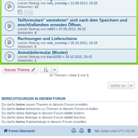
Letzter Beitrag von
nele_sonntag
«
12.08.2013, 15:28
Antworten:
12
1
2
Teilformulare“ vermehren“ sich nach dem Speichern und
anschließendem erneuten Öffnen.
Letzter Beitrag von
ralf93
«
07.05.2013, 09:25
Antworten:
4
Rechnungen und Lieferscheine
Letzter Beitrag von
nele_sonntag
«
26.10.2012, 16:18
Antworten:
5
Anmeldeformular (Muster)
Letzter Beitrag von
klara2000
«
18.10.2010, 20:42
Antworten:
1
Neues Thema
16 Themen • Seite
1
von
1
Gehe zu
BERECHTIGUNGEN IN DIESEM FORUM
Du darfst
keine
neuen Themen in diesem Forum erstellen.
Du darfst
keine
Antworten zu Themen in diesem Forum erstellen.
Du darfst deine Beiträge in diesem Forum
nicht
ändern.
Du darfst deine Beiträge in diesem Forum
nicht
löschen.
Du darfst
keine
Dateianhänge in diesem Forum erstellen.
Foren-Übersicht
Alle Zeiten sind
UTC+02:00