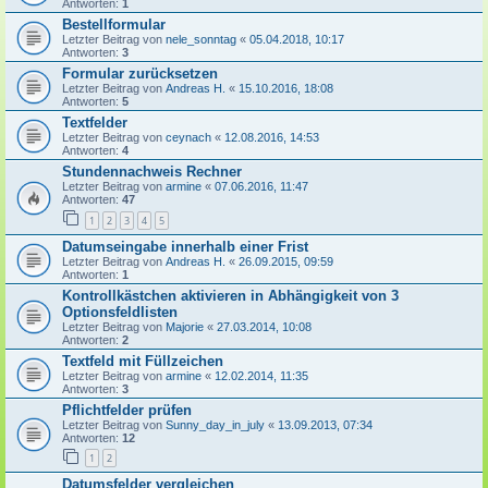
Antworten:
1
Bestellformular
Letzter Beitrag von
nele_sonntag
«
05.04.2018, 10:17
Antworten:
3
Formular zurücksetzen
Letzter Beitrag von
Andreas H.
«
15.10.2016, 18:08
Antworten:
5
Textfelder
Letzter Beitrag von
ceynach
«
12.08.2016, 14:53
Antworten:
4
Stundennachweis Rechner
Letzter Beitrag von
armine
«
07.06.2016, 11:47
Antworten:
47
1
2
3
4
5
Datumseingabe innerhalb einer Frist
Letzter Beitrag von
Andreas H.
«
26.09.2015, 09:59
Antworten:
1
Kontrollkästchen aktivieren in Abhängigkeit von 3
Optionsfeldlisten
Letzter Beitrag von
Majorie
«
27.03.2014, 10:08
Antworten:
2
Textfeld mit Füllzeichen
Letzter Beitrag von
armine
«
12.02.2014, 11:35
Antworten:
3
Pflichtfelder prüfen
Letzter Beitrag von
Sunny_day_in_july
«
13.09.2013, 07:34
Antworten:
12
1
2
Datumsfelder vergleichen