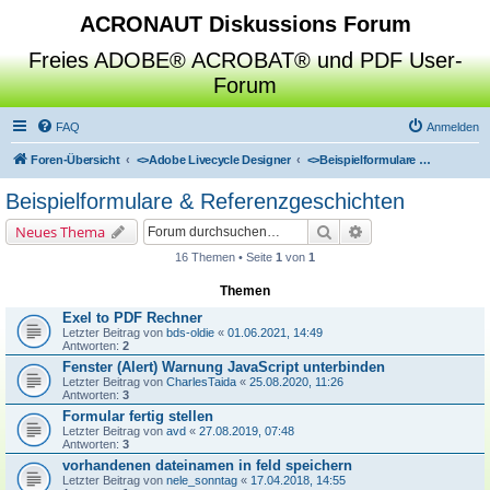
ACRONAUT Diskussions Forum
Freies ADOBE® ACROBAT® und PDF User-
Forum
FAQ
Anmelden
Foren-Übersicht
<>
Adobe Livecycle Designer
<>
Beispielformulare & Referenzgeschichten
Beispielformulare & Referenzgeschichten
Suche
Erweiterte Suche
Neues Thema
16 Themen • Seite
1
von
1
Themen
Exel to PDF Rechner
Letzter Beitrag von
bds-oldie
«
01.06.2021, 14:49
Antworten:
2
Fenster (Alert) Warnung JavaScript unterbinden
Letzter Beitrag von
CharlesTaida
«
25.08.2020, 11:26
Antworten:
3
Formular fertig stellen
Letzter Beitrag von
avd
«
27.08.2019, 07:48
Antworten:
3
vorhandenen dateinamen in feld speichern
Letzter Beitrag von
nele_sonntag
«
17.04.2018, 14:55